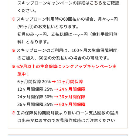
スキップローンキャンペーンの詳細は
こちら
をご確認
ください。
※
スキップローン利用時の60回払いの場合、月々
-,---
円
(59ヶ月)のお支払いとなります。
初月のみ
-,---
円、支払総額は
---,---
円（金利手数料無
料）となります。
※
スキップローンのご利用は、100ヶ月の生命保障制度
のご加入、60回の分割払いの場合のみ可能です。
※ 6か月以上の生命保障にランクアップキャンペーン実
施中！
6ヶ月間保障 20%
→ 12ヶ月間保障
12ヶ月間保障 25%
→ 24ヶ月間保障
24ヶ月間保障 30%
→ 36ヶ月間保障
36ヶ月間保障 35%
→ 60ヶ月間保障
※
生命保障契約期間月数より長いローン支払回数の選択
は出来かねますのでお見積作成時はご注意ください