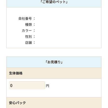
「ご希望のペット」
自社番号 ：
種類 ：
カラー ：
性別 ：
店舗 ：
「お見積り」
生体価格
円
安心パック