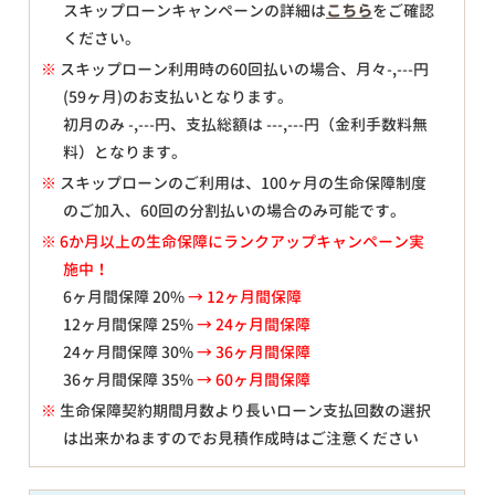
スキップローンキャンペーンの詳細は
こちら
をご確認
ください。
※
スキップローン利用時の60回払いの場合、月々
-,---
円
(59ヶ月)のお支払いとなります。
初月のみ
-,---
円、支払総額は
---,---
円（金利手数料無
料）となります。
※
スキップローンのご利用は、100ヶ月の生命保障制度
のご加入、60回の分割払いの場合のみ可能です。
※ 6か月以上の生命保障にランクアップキャンペーン実
施中！
6ヶ月間保障 20%
→ 12ヶ月間保障
12ヶ月間保障 25%
→ 24ヶ月間保障
24ヶ月間保障 30%
→ 36ヶ月間保障
36ヶ月間保障 35%
→ 60ヶ月間保障
※
生命保障契約期間月数より長いローン支払回数の選択
は出来かねますのでお見積作成時はご注意ください