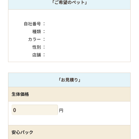
「ご希望のペット」
自社番号 ：
種類 ：
カラー ：
性別 ：
店舗 ：
「お見積り」
生体価格
円
安心パック