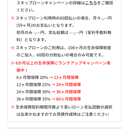
スキップローンキャンペーンの詳細は
こちら
をご確認
ください。
※
スキップローン利用時の60回払いの場合、月々
-,---
円
(59ヶ月)のお支払いとなります。
初月のみ
-,---
円、支払総額は
---,---
円（金利手数料無
料）となります。
※
スキップローンのご利用は、100ヶ月の生命保障制度
のご加入、60回の分割払いの場合のみ可能です。
※ 6か月以上の生命保障にランクアップキャンペーン実
施中！
6ヶ月間保障 20%
→ 12ヶ月間保障
12ヶ月間保障 25%
→ 24ヶ月間保障
24ヶ月間保障 30%
→ 36ヶ月間保障
36ヶ月間保障 35%
→ 60ヶ月間保障
※
生命保障契約期間月数より長いローン支払回数の選択
は出来かねますのでお見積作成時はご注意ください