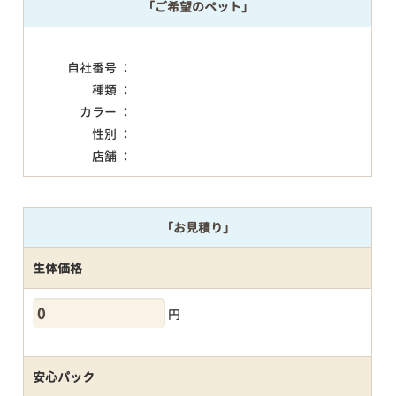
「ご希望のペット」
自社番号 ：
種類 ：
カラー ：
性別 ：
店舗 ：
「お見積り」
生体価格
円
安心パック