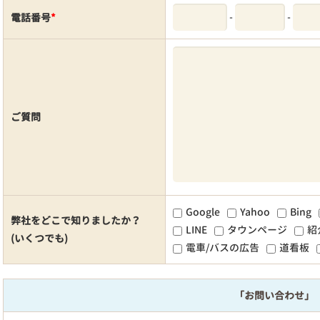
-
-
電話番号
*
ご質問
Google
Yahoo
Bing
弊社をどこで知りましたか？
LINE
タウンページ
紹
(いくつでも)
電車/バスの広告
道看板
「お問い合わせ」