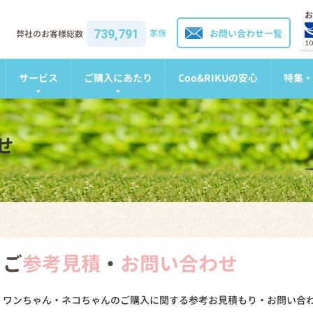
お
739,791
家族
お問い合わせ一覧
弊社のお客様総数
1
サービス
ご購入にあたり
Coo&RIKUの安心
特集・
せ
ご
参考見積
・
お問い合わせ
ワンちゃん・ネコちゃんのご購入に関する参考お見積もり・お問い合