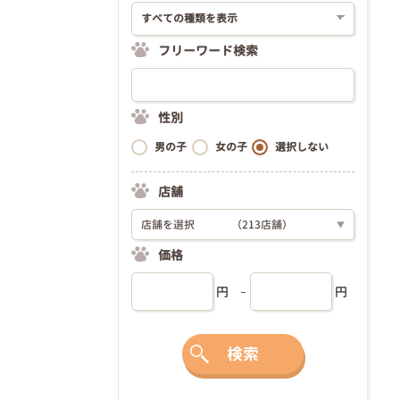
フリーワード検索
性別
男の子
女の子
選択しない
店舗
店舗を選択
（213店舗）
▼
価格
円
円
検索