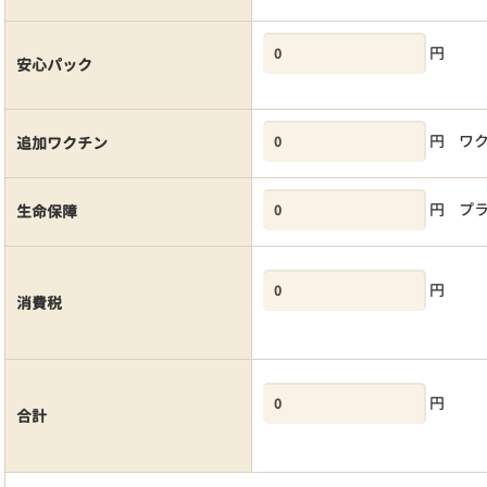
円
安心パック
円
ワ
追加ワクチン
円
プ
生命保障
円
消費税
円
合計