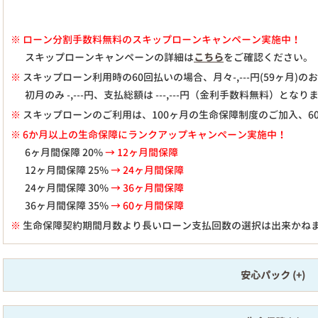
※
ローン分割手数料無料のスキップローンキャンペーン実施中！
スキップローンキャンペーンの詳細は
こちら
をご確認ください。
※
スキップローン利用時の60回払いの場合、月々
-,---
円(59ヶ月)
初月のみ
-,---
円、支払総額は
---,---
円（金利手数料無料）となり
※
スキップローンのご利用は、100ヶ月の生命保障制度のご加入、6
※ 6か月以上の生命保障にランクアップキャンペーン実施中！
6ヶ月間保障 20%
→ 12ヶ月間保障
12ヶ月間保障 25%
→ 24ヶ月間保障
24ヶ月間保障 30%
→ 36ヶ月間保障
36ヶ月間保障 35%
→ 60ヶ月間保障
※
生命保障契約期間月数より長いローン支払回数の選択は出来かね
安心パック