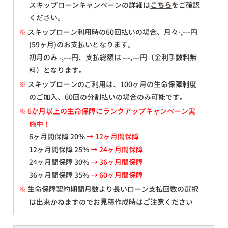
スキップローンキャンペーンの詳細は
こちら
をご確認
ください。
※
スキップローン利用時の60回払いの場合、月々
-,---
円
(59ヶ月)のお支払いとなります。
初月のみ
-,---
円、支払総額は
---,---
円（金利手数料無
料）となります。
※
スキップローンのご利用は、100ヶ月の生命保障制度
のご加入、60回の分割払いの場合のみ可能です。
※ 6か月以上の生命保障にランクアップキャンペーン実
施中！
6ヶ月間保障 20%
→ 12ヶ月間保障
12ヶ月間保障 25%
→ 24ヶ月間保障
24ヶ月間保障 30%
→ 36ヶ月間保障
36ヶ月間保障 35%
→ 60ヶ月間保障
※
生命保障契約期間月数より長いローン支払回数の選択
は出来かねますのでお見積作成時はご注意ください