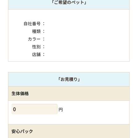
「ご希望のペット」
自社番号 ：
種類 ：
カラー ：
性別 ：
店舗 ：
「お見積り」
生体価格
円
安心パック