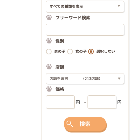
フリーワード検索
性別
男の子
女の子
選択しない
店舗
店舗を選択
（213店舗）
▼
価格
円
円
検索