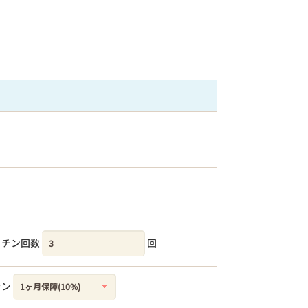
クチン回数
回
ラン