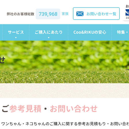
お
739,968
家族
お問い合わせ一覧
弊社のお客様総数
1
サービス
ご購入にあたり
Coo&RIKUの安心
特集・
せ
ご
参考見積
・
お問い合わせ
ワンちゃん・ネコちゃんのご購入に関する参考お見積もり・お問い合