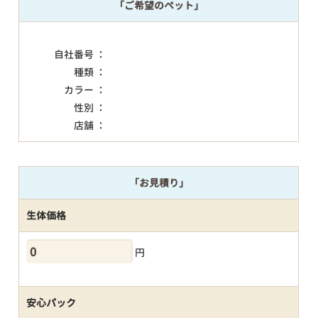
「ご希望のペット」
自社番号 ：
種類 ：
カラー ：
性別 ：
店舗 ：
「お見積り」
生体価格
円
安心パック