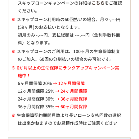
スキップローンキャンペーンの詳細は
こちら
をご確認
ください。
※
スキップローン利用時の60回払いの場合、月々
-,---
円
(59ヶ月)のお支払いとなります。
初月のみ
-,---
円、支払総額は
---,---
円（金利手数料無
料）となります。
※
スキップローンのご利用は、100ヶ月の生命保障制度
のご加入、60回の分割払いの場合のみ可能です。
※ 6か月以上の生命保障にランクアップキャンペーン実
施中！
6ヶ月間保障 20%
→ 12ヶ月間保障
12ヶ月間保障 25%
→ 24ヶ月間保障
24ヶ月間保障 30%
→ 36ヶ月間保障
36ヶ月間保障 35%
→ 60ヶ月間保障
※
生命保障契約期間月数より長いローン支払回数の選択
は出来かねますのでお見積作成時はご注意ください