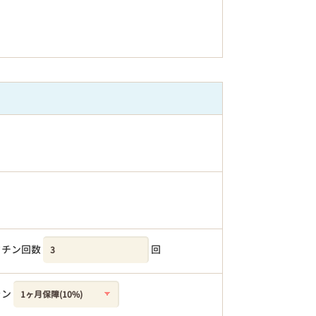
クチン回数
回
ラン