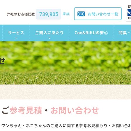
お
739,905
家族
お問い合わせ一覧
弊社のお客様総数
1
サービス
ご購入にあたり
Coo&RIKUの安心
特集・
せ
ご
参考見積
・
お問い合わせ
ワンちゃん・ネコちゃんのご購入に関する参考お見積もり・お問い合