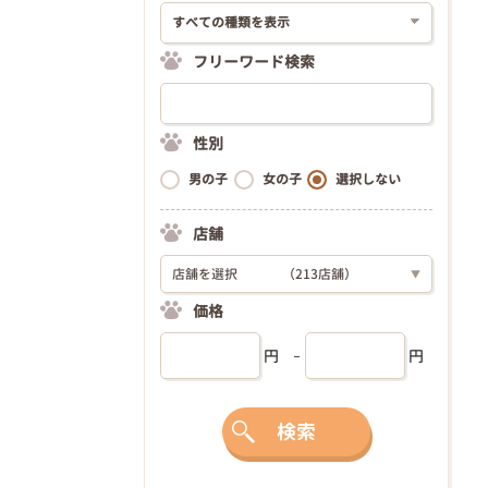
フリーワード検索
性別
男の子
女の子
選択しない
店舗
店舗を選択
（213店舗）
▼
価格
円
円
検索