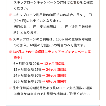
スキップローンキャンペーンの詳細は
こちら
をご確認
ください。
※
スキップローン利用時の60回払いの場合、月々
-,---
円
(59ヶ月)のお支払いとなります。
初月のみ
-,---
円、支払総額は
---,---
円（金利手数料無
料）となります。
※
スキップローンのご利用は、100ヶ月の生命保障制度
のご加入、60回の分割払いの場合のみ可能です。
※ 6か月以上の生命保障にランクアップキャンペーン実
施中！
6ヶ月間保障 20%
→ 12ヶ月間保障
12ヶ月間保障 25%
→ 24ヶ月間保障
24ヶ月間保障 30%
→ 36ヶ月間保障
36ヶ月間保障 35%
→ 60ヶ月間保障
※
生命保障契約期間月数より長いローン支払回数の選択
は出来かねますのでお見積作成時はご注意ください