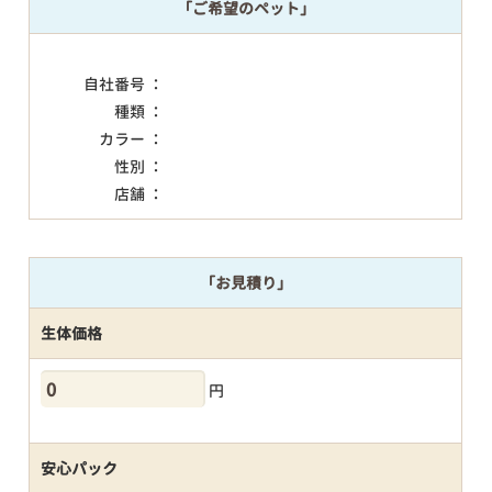
「ご希望のペット」
自社番号 ：
種類 ：
カラー ：
性別 ：
店舗 ：
「お見積り」
生体価格
円
安心パック