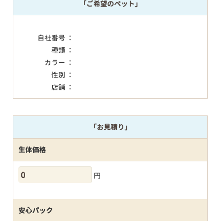
「ご希望のペット」
自社番号 ：
種類 ：
カラー ：
性別 ：
店舗 ：
「お見積り」
生体価格
円
安心パック