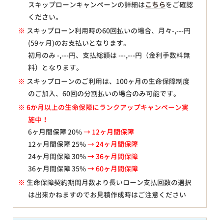
スキップローンキャンペーンの詳細は
こちら
をご確認
ください。
※
スキップローン利用時の60回払いの場合、月々
-,---
円
(59ヶ月)のお支払いとなります。
初月のみ
-,---
円、支払総額は
---,---
円（金利手数料無
料）となります。
※
スキップローンのご利用は、100ヶ月の生命保障制度
のご加入、60回の分割払いの場合のみ可能です。
※ 6か月以上の生命保障にランクアップキャンペーン実
施中！
6ヶ月間保障 20%
→ 12ヶ月間保障
12ヶ月間保障 25%
→ 24ヶ月間保障
24ヶ月間保障 30%
→ 36ヶ月間保障
36ヶ月間保障 35%
→ 60ヶ月間保障
※
生命保障契約期間月数より長いローン支払回数の選択
は出来かねますのでお見積作成時はご注意ください