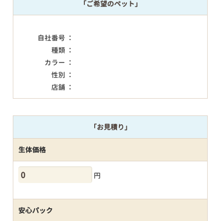
「ご希望のペット」
自社番号 ：
種類 ：
カラー ：
性別 ：
店舗 ：
「お見積り」
生体価格
円
安心パック