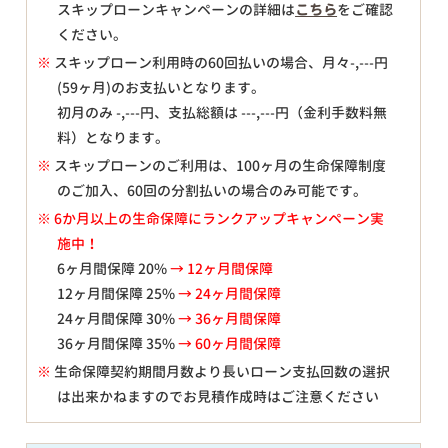
スキップローンキャンペーンの詳細は
こちら
をご確認
ください。
※
スキップローン利用時の60回払いの場合、月々
-,---
円
(59ヶ月)のお支払いとなります。
初月のみ
-,---
円、支払総額は
---,---
円（金利手数料無
料）となります。
※
スキップローンのご利用は、100ヶ月の生命保障制度
のご加入、60回の分割払いの場合のみ可能です。
※ 6か月以上の生命保障にランクアップキャンペーン実
施中！
6ヶ月間保障 20%
→ 12ヶ月間保障
12ヶ月間保障 25%
→ 24ヶ月間保障
24ヶ月間保障 30%
→ 36ヶ月間保障
36ヶ月間保障 35%
→ 60ヶ月間保障
※
生命保障契約期間月数より長いローン支払回数の選択
は出来かねますのでお見積作成時はご注意ください