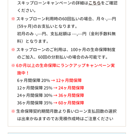
スキップローンキャンペーンの詳細は
こちら
をご確認
ください。
※
スキップローン利用時の60回払いの場合、月々
-,---
円
(59ヶ月)のお支払いとなります。
初月のみ
-,---
円、支払総額は
---,---
円（金利手数料無
料）となります。
※
スキップローンのご利用は、100ヶ月の生命保障制度
のご加入、60回の分割払いの場合のみ可能です。
※ 6か月以上の生命保障にランクアップキャンペーン実
施中！
6ヶ月間保障 20%
→ 12ヶ月間保障
12ヶ月間保障 25%
→ 24ヶ月間保障
24ヶ月間保障 30%
→ 36ヶ月間保障
36ヶ月間保障 35%
→ 60ヶ月間保障
※
生命保障契約期間月数より長いローン支払回数の選択
は出来かねますのでお見積作成時はご注意ください