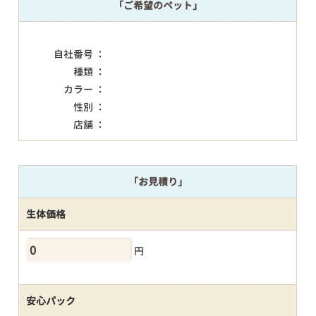
「ご希望のペット」
自社番号 ：
種類 ：
カラー ：
性別 ：
店舗 ：
「お見積り」
生体価格
円
安心パック