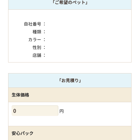
「ご希望のペット」
自社番号 ：
種類 ：
カラー ：
性別 ：
店舗 ：
「お見積り」
生体価格
円
安心パック