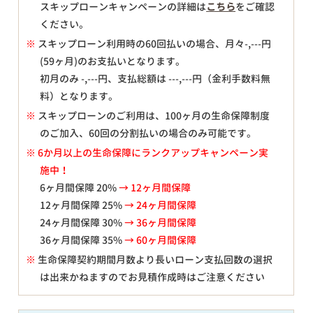
スキップローンキャンペーンの詳細は
こちら
をご確認
ください。
※
スキップローン利用時の60回払いの場合、月々
-,---
円
(59ヶ月)のお支払いとなります。
初月のみ
-,---
円、支払総額は
---,---
円（金利手数料無
料）となります。
※
スキップローンのご利用は、100ヶ月の生命保障制度
のご加入、60回の分割払いの場合のみ可能です。
※ 6か月以上の生命保障にランクアップキャンペーン実
施中！
6ヶ月間保障 20%
→ 12ヶ月間保障
12ヶ月間保障 25%
→ 24ヶ月間保障
24ヶ月間保障 30%
→ 36ヶ月間保障
36ヶ月間保障 35%
→ 60ヶ月間保障
※
生命保障契約期間月数より長いローン支払回数の選択
は出来かねますのでお見積作成時はご注意ください