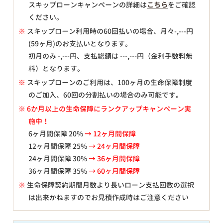
スキップローンキャンペーンの詳細は
こちら
をご確認
ください。
※
スキップローン利用時の60回払いの場合、月々
-,---
円
(59ヶ月)のお支払いとなります。
初月のみ
-,---
円、支払総額は
---,---
円（金利手数料無
料）となります。
※
スキップローンのご利用は、100ヶ月の生命保障制度
のご加入、60回の分割払いの場合のみ可能です。
※ 6か月以上の生命保障にランクアップキャンペーン実
施中！
6ヶ月間保障 20%
→ 12ヶ月間保障
12ヶ月間保障 25%
→ 24ヶ月間保障
24ヶ月間保障 30%
→ 36ヶ月間保障
36ヶ月間保障 35%
→ 60ヶ月間保障
※
生命保障契約期間月数より長いローン支払回数の選択
は出来かねますのでお見積作成時はご注意ください