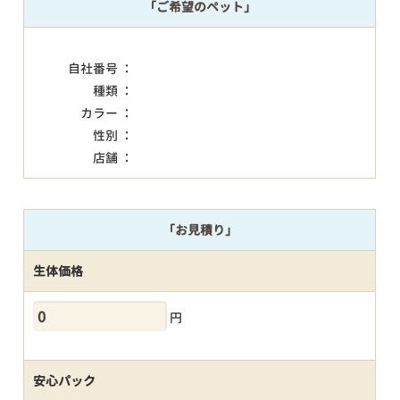
「ご希望のペット」
自社番号 ：
種類 ：
カラー ：
性別 ：
店舗 ：
「お見積り」
生体価格
円
安心パック