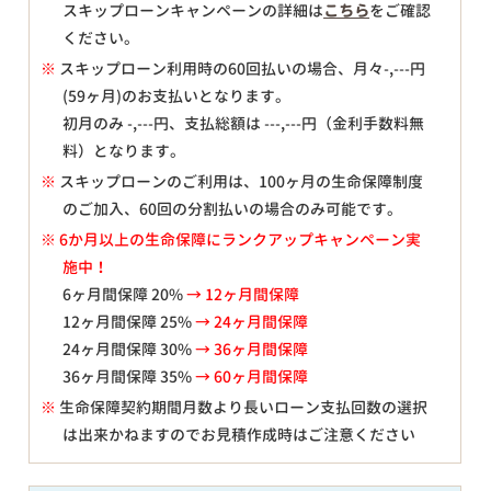
スキップローンキャンペーンの詳細は
こちら
をご確認
ください。
※
スキップローン利用時の60回払いの場合、月々
-,---
円
(59ヶ月)のお支払いとなります。
初月のみ
-,---
円、支払総額は
---,---
円（金利手数料無
料）となります。
※
スキップローンのご利用は、100ヶ月の生命保障制度
のご加入、60回の分割払いの場合のみ可能です。
※ 6か月以上の生命保障にランクアップキャンペーン実
施中！
6ヶ月間保障 20%
→ 12ヶ月間保障
12ヶ月間保障 25%
→ 24ヶ月間保障
24ヶ月間保障 30%
→ 36ヶ月間保障
36ヶ月間保障 35%
→ 60ヶ月間保障
※
生命保障契約期間月数より長いローン支払回数の選択
は出来かねますのでお見積作成時はご注意ください