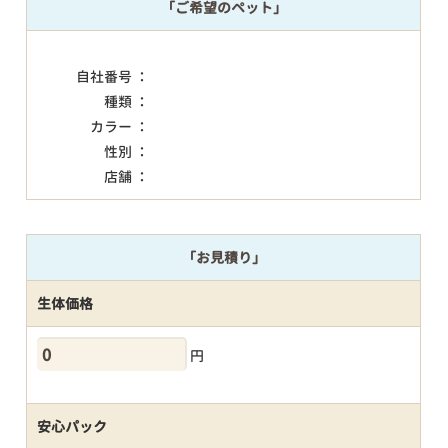
「ご希望のペット」
自社番号 ：
種類 ：
カラー ：
性別 ：
店舗 ：
「お見積り」
生体価格
円
安心パック