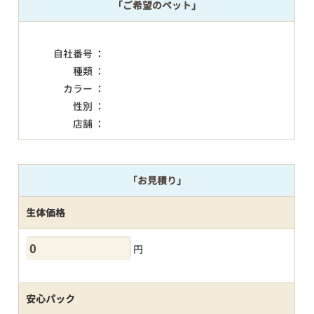
「ご希望のペット」
自社番号 ：
種類 ：
カラー ：
性別 ：
店舗 ：
「お見積り」
生体価格
円
安心パック