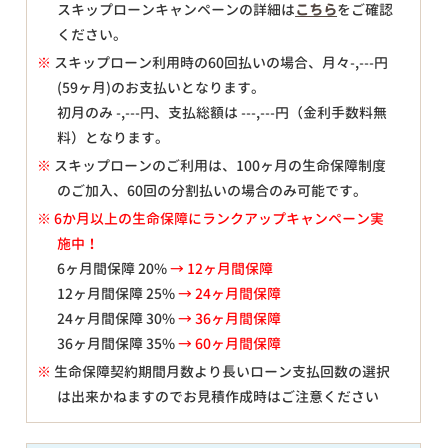
スキップローンキャンペーンの詳細は
こちら
をご確認
ください。
※
スキップローン利用時の60回払いの場合、月々
-,---
円
(59ヶ月)のお支払いとなります。
初月のみ
-,---
円、支払総額は
---,---
円（金利手数料無
料）となります。
※
スキップローンのご利用は、100ヶ月の生命保障制度
のご加入、60回の分割払いの場合のみ可能です。
※ 6か月以上の生命保障にランクアップキャンペーン実
施中！
6ヶ月間保障 20%
→ 12ヶ月間保障
12ヶ月間保障 25%
→ 24ヶ月間保障
24ヶ月間保障 30%
→ 36ヶ月間保障
36ヶ月間保障 35%
→ 60ヶ月間保障
※
生命保障契約期間月数より長いローン支払回数の選択
は出来かねますのでお見積作成時はご注意ください