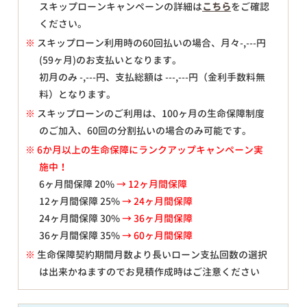
スキップローンキャンペーンの詳細は
こちら
をご確認
ください。
※
スキップローン利用時の60回払いの場合、月々
-,---
円
(59ヶ月)のお支払いとなります。
初月のみ
-,---
円、支払総額は
---,---
円（金利手数料無
料）となります。
※
スキップローンのご利用は、100ヶ月の生命保障制度
のご加入、60回の分割払いの場合のみ可能です。
※ 6か月以上の生命保障にランクアップキャンペーン実
施中！
6ヶ月間保障 20%
→ 12ヶ月間保障
12ヶ月間保障 25%
→ 24ヶ月間保障
24ヶ月間保障 30%
→ 36ヶ月間保障
36ヶ月間保障 35%
→ 60ヶ月間保障
※
生命保障契約期間月数より長いローン支払回数の選択
は出来かねますのでお見積作成時はご注意ください