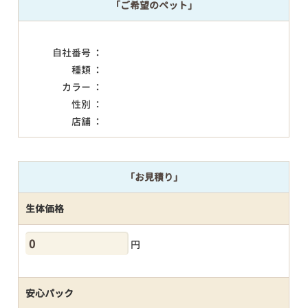
「ご希望のペット」
自社番号 ：
種類 ：
カラー ：
性別 ：
店舗 ：
「お見積り」
生体価格
円
安心パック