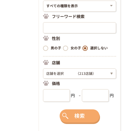
フリーワード検索
性別
男の子
女の子
選択しない
店舗
店舗を選択
（213店舗）
▼
価格
円
円
検索