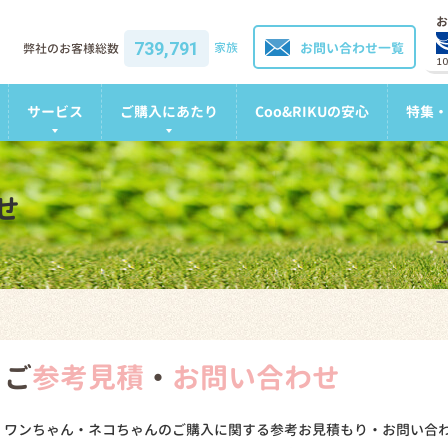
お
739,791
家族
お問い合わせ一覧
弊社のお客様総数
1
サービス
ご購入にあたり
Coo&RIKUの安心
特集・
せ
ご
参考見積
・
お問い合わせ
ワンちゃん・ネコちゃんのご購入に関する参考お見積もり・お問い合