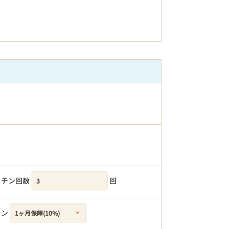
クチン回数
回
ラン