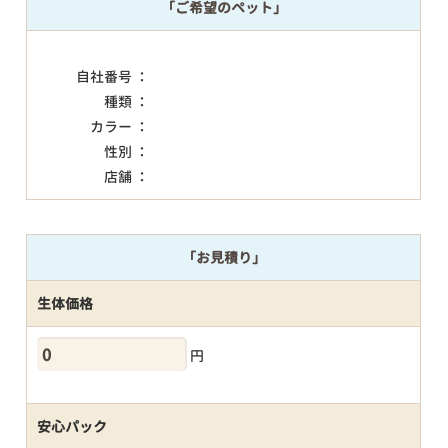
「ご希望のペット」
自社番号 ：
種類 ：
カラー ：
性別 ：
店舗 ：
「お見積り」
生体価格
円
安心パック