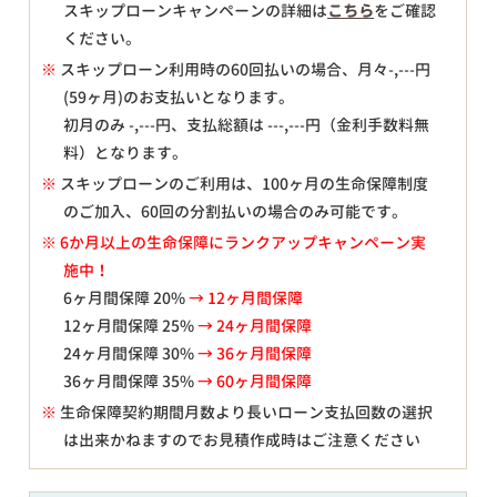
スキップローンキャンペーンの詳細は
こちら
をご確認
ください。
※
スキップローン利用時の60回払いの場合、月々
-,---
円
(59ヶ月)のお支払いとなります。
初月のみ
-,---
円、支払総額は
---,---
円（金利手数料無
料）となります。
※
スキップローンのご利用は、100ヶ月の生命保障制度
のご加入、60回の分割払いの場合のみ可能です。
※ 6か月以上の生命保障にランクアップキャンペーン実
施中！
6ヶ月間保障 20%
→ 12ヶ月間保障
12ヶ月間保障 25%
→ 24ヶ月間保障
24ヶ月間保障 30%
→ 36ヶ月間保障
36ヶ月間保障 35%
→ 60ヶ月間保障
※
生命保障契約期間月数より長いローン支払回数の選択
は出来かねますのでお見積作成時はご注意ください