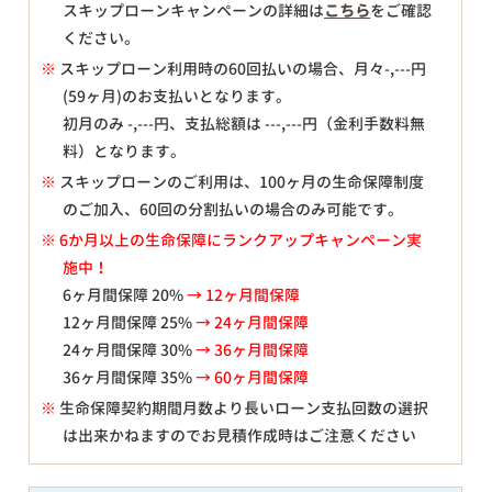
スキップローンキャンペーンの詳細は
こちら
をご確認
ください。
※
スキップローン利用時の60回払いの場合、月々
-,---
円
(59ヶ月)のお支払いとなります。
初月のみ
-,---
円、支払総額は
---,---
円（金利手数料無
料）となります。
※
スキップローンのご利用は、100ヶ月の生命保障制度
のご加入、60回の分割払いの場合のみ可能です。
※ 6か月以上の生命保障にランクアップキャンペーン実
施中！
6ヶ月間保障 20%
→ 12ヶ月間保障
12ヶ月間保障 25%
→ 24ヶ月間保障
24ヶ月間保障 30%
→ 36ヶ月間保障
36ヶ月間保障 35%
→ 60ヶ月間保障
※
生命保障契約期間月数より長いローン支払回数の選択
は出来かねますのでお見積作成時はご注意ください