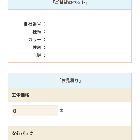
「ご希望のペット」
自社番号 ：
種類 ：
カラー ：
性別 ：
店舗 ：
「お見積り」
生体価格
円
安心パック