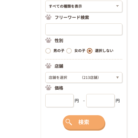
フリーワード検索
性別
男の子
女の子
選択しない
店舗
店舗を選択
（213店舗）
▼
価格
円
円
検索