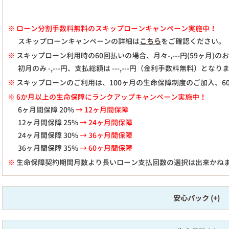
※
ローン分割手数料無料のスキップローンキャンペーン実施中！
スキップローンキャンペーンの詳細は
こちら
をご確認ください。
※
スキップローン利用時の60回払いの場合、月々
-,---
円(59ヶ月)
初月のみ
-,---
円、支払総額は
---,---
円（金利手数料無料）となり
※
スキップローンのご利用は、100ヶ月の生命保障制度のご加入、6
※ 6か月以上の生命保障にランクアップキャンペーン実施中！
6ヶ月間保障 20%
→ 12ヶ月間保障
12ヶ月間保障 25%
→ 24ヶ月間保障
24ヶ月間保障 30%
→ 36ヶ月間保障
36ヶ月間保障 35%
→ 60ヶ月間保障
※
生命保障契約期間月数より長いローン支払回数の選択は出来かね
安心パック