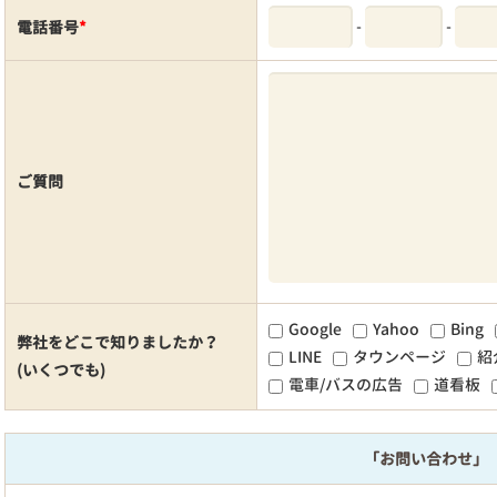
-
-
電話番号
*
ご質問
Google
Yahoo
Bing
弊社をどこで知りましたか？
LINE
タウンページ
紹
(いくつでも)
電車/バスの広告
道看板
「お問い合わせ」