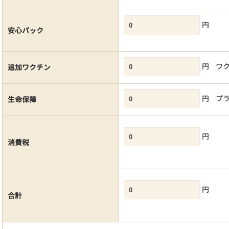
円
安心パック
円
ワ
追加ワクチン
円
プ
生命保障
円
消費税
円
合計