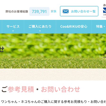
お
739,791
家族
お問い合わせ一覧
弊社のお客様総数
1
サービス
ご購入にあたり
Coo&RIKUの安心
特集・
せ
ご
参考見積
・
お問い合わせ
ワンちゃん・ネコちゃんのご購入に関する参考お見積もり・お問い合