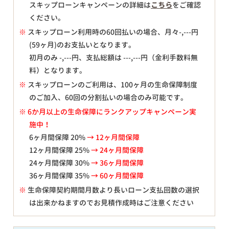
スキップローンキャンペーンの詳細は
こちら
をご確認
ください。
※
スキップローン利用時の60回払いの場合、月々
-,---
円
(59ヶ月)のお支払いとなります。
初月のみ
-,---
円、支払総額は
---,---
円（金利手数料無
料）となります。
※
スキップローンのご利用は、100ヶ月の生命保障制度
のご加入、60回の分割払いの場合のみ可能です。
※ 6か月以上の生命保障にランクアップキャンペーン実
施中！
6ヶ月間保障 20%
→ 12ヶ月間保障
12ヶ月間保障 25%
→ 24ヶ月間保障
24ヶ月間保障 30%
→ 36ヶ月間保障
36ヶ月間保障 35%
→ 60ヶ月間保障
※
生命保障契約期間月数より長いローン支払回数の選択
は出来かねますのでお見積作成時はご注意ください