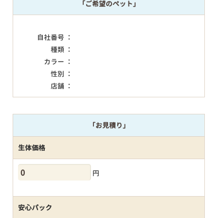
「ご希望のペット」
自社番号 ：
種類 ：
カラー ：
性別 ：
店舗 ：
「お見積り」
生体価格
円
安心パック