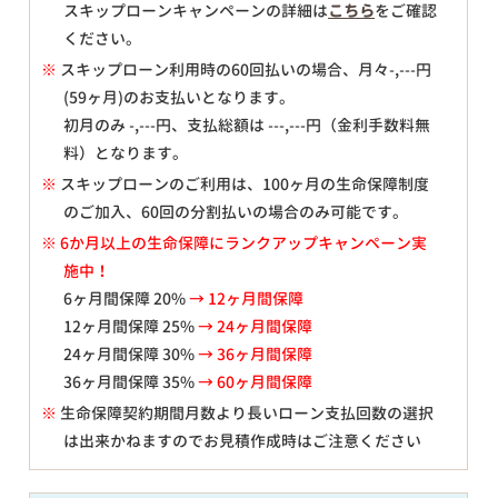
スキップローンキャンペーンの詳細は
こちら
をご確認
ください。
※
スキップローン利用時の60回払いの場合、月々
-,---
円
(59ヶ月)のお支払いとなります。
初月のみ
-,---
円、支払総額は
---,---
円（金利手数料無
料）となります。
※
スキップローンのご利用は、100ヶ月の生命保障制度
のご加入、60回の分割払いの場合のみ可能です。
※ 6か月以上の生命保障にランクアップキャンペーン実
施中！
6ヶ月間保障 20%
→ 12ヶ月間保障
12ヶ月間保障 25%
→ 24ヶ月間保障
24ヶ月間保障 30%
→ 36ヶ月間保障
36ヶ月間保障 35%
→ 60ヶ月間保障
※
生命保障契約期間月数より長いローン支払回数の選択
は出来かねますのでお見積作成時はご注意ください