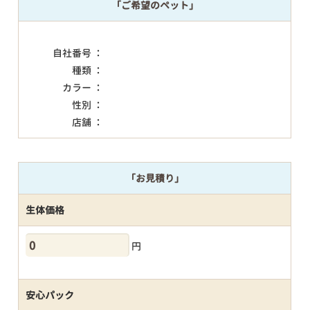
「ご希望のペット」
自社番号 ：
種類 ：
カラー ：
性別 ：
店舗 ：
「お見積り」
生体価格
円
安心パック