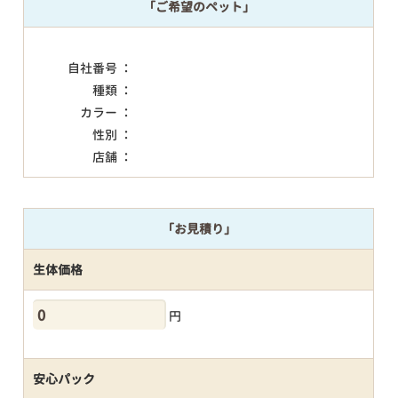
「ご希望のペット」
自社番号 ：
種類 ：
カラー ：
性別 ：
店舗 ：
「お見積り」
生体価格
円
安心パック