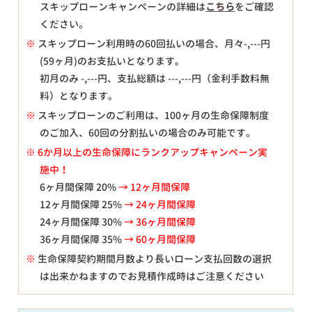
スキップローンキャンペーンの詳細は
こちら
をご確認
ください。
※
スキップローン利用時の60回払いの場合、月々
-,---
円
(59ヶ月)のお支払いとなります。
初月のみ
-,---
円、支払総額は
---,---
円（金利手数料無
料）となります。
※
スキップローンのご利用は、100ヶ月の生命保障制度
のご加入、60回の分割払いの場合のみ可能です。
※ 6か月以上の生命保障にランクアップキャンペーン実
施中！
6ヶ月間保障 20%
→ 12ヶ月間保障
12ヶ月間保障 25%
→ 24ヶ月間保障
24ヶ月間保障 30%
→ 36ヶ月間保障
36ヶ月間保障 35%
→ 60ヶ月間保障
※
生命保障契約期間月数より長いローン支払回数の選択
は出来かねますのでお見積作成時はご注意ください