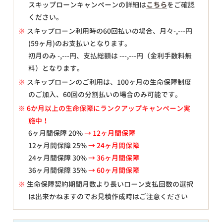
スキップローンキャンペーンの詳細は
こちら
をご確認
ください。
※
スキップローン利用時の60回払いの場合、月々
-,---
円
(59ヶ月)のお支払いとなります。
初月のみ
-,---
円、支払総額は
---,---
円（金利手数料無
料）となります。
※
スキップローンのご利用は、100ヶ月の生命保障制度
のご加入、60回の分割払いの場合のみ可能です。
※ 6か月以上の生命保障にランクアップキャンペーン実
施中！
6ヶ月間保障 20%
→ 12ヶ月間保障
12ヶ月間保障 25%
→ 24ヶ月間保障
24ヶ月間保障 30%
→ 36ヶ月間保障
36ヶ月間保障 35%
→ 60ヶ月間保障
※
生命保障契約期間月数より長いローン支払回数の選択
は出来かねますのでお見積作成時はご注意ください