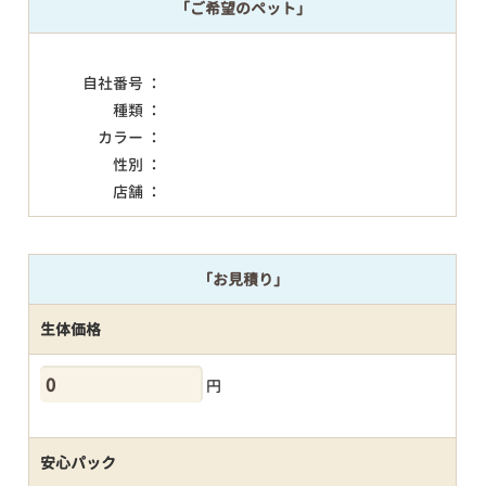
「ご希望のペット」
自社番号 ：
種類 ：
カラー ：
性別 ：
店舗 ：
「お見積り」
生体価格
円
安心パック