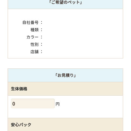
「ご希望のペット」
自社番号 ：
種類 ：
カラー ：
性別 ：
店舗 ：
「お見積り」
生体価格
円
安心パック