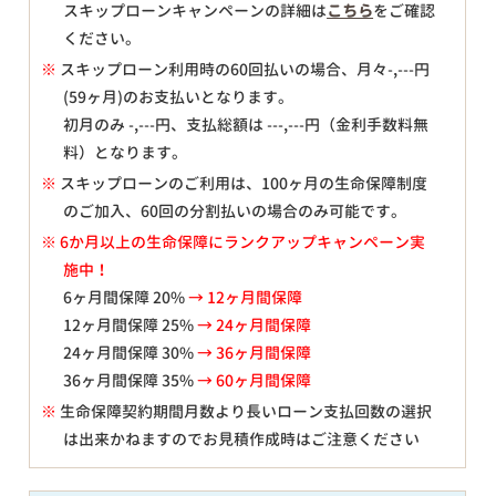
スキップローンキャンペーンの詳細は
こちら
をご確認
ください。
※
スキップローン利用時の60回払いの場合、月々
-,---
円
(59ヶ月)のお支払いとなります。
初月のみ
-,---
円、支払総額は
---,---
円（金利手数料無
料）となります。
※
スキップローンのご利用は、100ヶ月の生命保障制度
のご加入、60回の分割払いの場合のみ可能です。
※ 6か月以上の生命保障にランクアップキャンペーン実
施中！
6ヶ月間保障 20%
→ 12ヶ月間保障
12ヶ月間保障 25%
→ 24ヶ月間保障
24ヶ月間保障 30%
→ 36ヶ月間保障
36ヶ月間保障 35%
→ 60ヶ月間保障
※
生命保障契約期間月数より長いローン支払回数の選択
は出来かねますのでお見積作成時はご注意ください