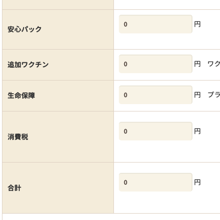
円
安心パック
円
ワ
追加ワクチン
円
プ
生命保障
円
消費税
円
合計