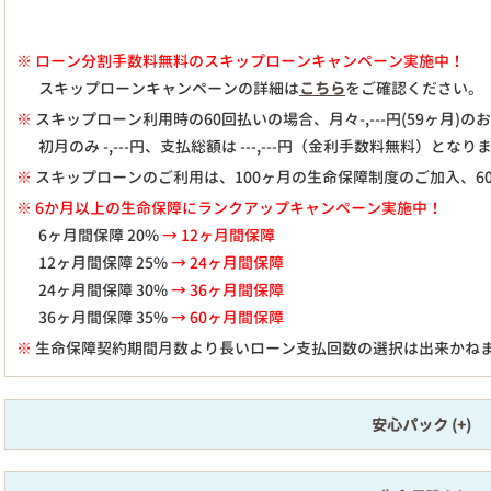
※
ローン分割手数料無料のスキップローンキャンペーン実施中！
スキップローンキャンペーンの詳細は
こちら
をご確認ください。
※
スキップローン利用時の60回払いの場合、月々
-,---
円(59ヶ月)
初月のみ
-,---
円、支払総額は
---,---
円（金利手数料無料）となり
※
スキップローンのご利用は、100ヶ月の生命保障制度のご加入、6
※ 6か月以上の生命保障にランクアップキャンペーン実施中！
6ヶ月間保障 20%
→ 12ヶ月間保障
12ヶ月間保障 25%
→ 24ヶ月間保障
24ヶ月間保障 30%
→ 36ヶ月間保障
36ヶ月間保障 35%
→ 60ヶ月間保障
※
生命保障契約期間月数より長いローン支払回数の選択は出来かね
安心パック