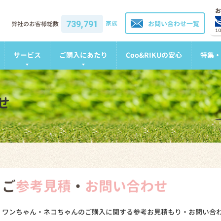
お
739,791
家族
お問い合わせ一覧
弊社のお客様総数
1
サービス
ご購入にあたり
Coo&RIKUの安心
特集・
せ
ご
参考見積
・
お問い合わせ
ワンちゃん・ネコちゃんのご購入に関する参考お見積もり・お問い合