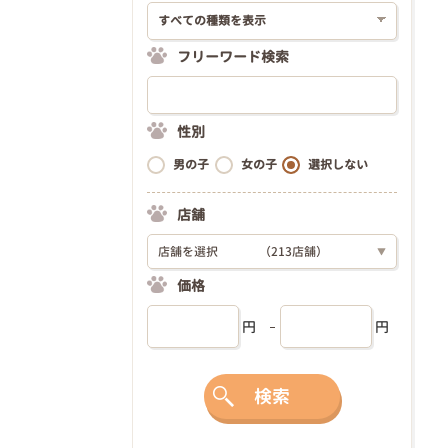
フリーワード検索
性別
男の子
女の子
選択しない
店舗
店舗を選択
（213店舗）
▼
価格
円
円
検索