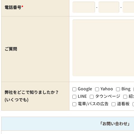
-
-
電話番号
*
ご質問
Google
Yahoo
Bing
弊社をどこで知りましたか？
LINE
タウンページ
紹
(いくつでも)
電車/バスの広告
道看板
「お問い合わせ」