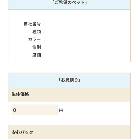
「ご希望のペット」
自社番号 ：
種類 ：
カラー ：
性別 ：
店舗 ：
「お見積り」
生体価格
円
安心パック