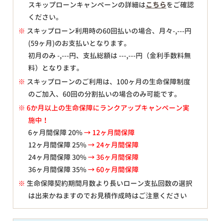
スキップローンキャンペーンの詳細は
こちら
をご確認
ください。
※
スキップローン利用時の60回払いの場合、月々
-,---
円
(59ヶ月)のお支払いとなります。
初月のみ
-,---
円、支払総額は
---,---
円（金利手数料無
料）となります。
※
スキップローンのご利用は、100ヶ月の生命保障制度
のご加入、60回の分割払いの場合のみ可能です。
※ 6か月以上の生命保障にランクアップキャンペーン実
施中！
6ヶ月間保障 20%
→ 12ヶ月間保障
12ヶ月間保障 25%
→ 24ヶ月間保障
24ヶ月間保障 30%
→ 36ヶ月間保障
36ヶ月間保障 35%
→ 60ヶ月間保障
※
生命保障契約期間月数より長いローン支払回数の選択
は出来かねますのでお見積作成時はご注意ください