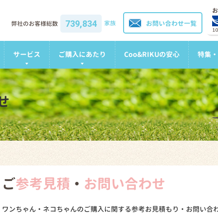
お
739,834
家族
お問い合わせ一覧
弊社のお客様総数
1
サービス
ご購入にあたり
Coo&RIKUの安心
特集・
せ
ご
参考見積
・
お問い合わせ
ワンちゃん・ネコちゃんのご購入に関する参考お見積もり・お問い合