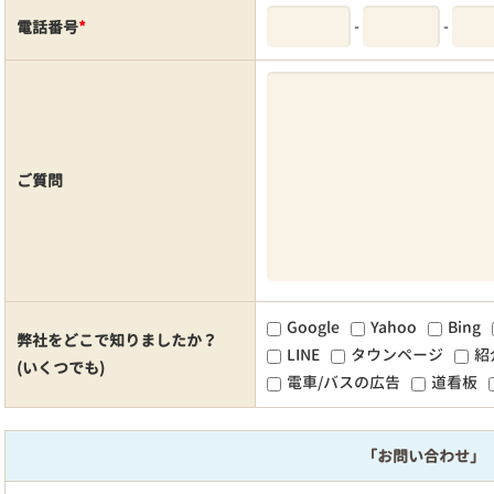
-
-
電話番号
*
ご質問
Google
Yahoo
Bing
弊社をどこで知りましたか？
LINE
タウンページ
紹
(いくつでも)
電車/バスの広告
道看板
「お問い合わせ」