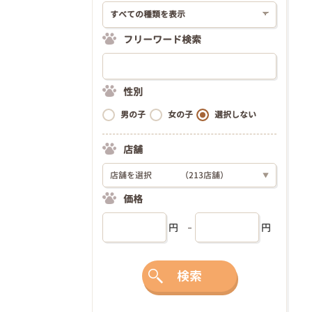
フリーワード検索
性別
男の子
女の子
選択しない
店舗
店舗を選択
（213店舗）
▼
価格
円
円
検索