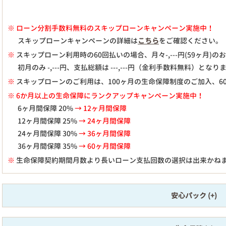
※
ローン分割手数料無料のスキップローンキャンペーン実施中！
スキップローンキャンペーンの詳細は
こちら
をご確認ください。
※
スキップローン利用時の60回払いの場合、月々
-,---
円(59ヶ月)
初月のみ
-,---
円、支払総額は
---,---
円（金利手数料無料）となり
※
スキップローンのご利用は、100ヶ月の生命保障制度のご加入、6
※ 6か月以上の生命保障にランクアップキャンペーン実施中！
6ヶ月間保障 20%
→ 12ヶ月間保障
12ヶ月間保障 25%
→ 24ヶ月間保障
24ヶ月間保障 30%
→ 36ヶ月間保障
36ヶ月間保障 35%
→ 60ヶ月間保障
※
生命保障契約期間月数より長いローン支払回数の選択は出来かね
安心パック