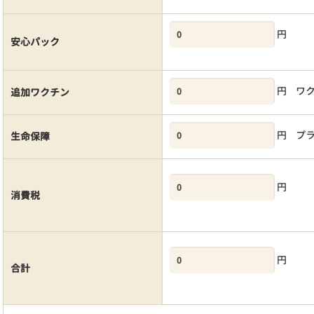
円
安心パック
円
ワ
追加ワクチン
円
プ
生命保障
円
消費税
円
合計