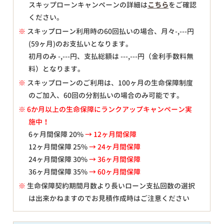
スキップローンキャンペーンの詳細は
こちら
をご確認
ください。
※
スキップローン利用時の60回払いの場合、月々
-,---
円
(59ヶ月)のお支払いとなります。
初月のみ
-,---
円、支払総額は
---,---
円（金利手数料無
料）となります。
※
スキップローンのご利用は、100ヶ月の生命保障制度
のご加入、60回の分割払いの場合のみ可能です。
※ 6か月以上の生命保障にランクアップキャンペーン実
施中！
6ヶ月間保障 20%
→ 12ヶ月間保障
12ヶ月間保障 25%
→ 24ヶ月間保障
24ヶ月間保障 30%
→ 36ヶ月間保障
36ヶ月間保障 35%
→ 60ヶ月間保障
※
生命保障契約期間月数より長いローン支払回数の選択
は出来かねますのでお見積作成時はご注意ください