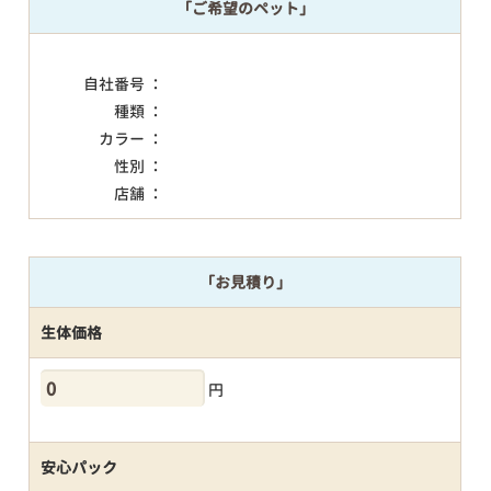
「ご希望のペット」
自社番号 ：
種類 ：
カラー ：
性別 ：
店舗 ：
「お見積り」
生体価格
円
安心パック