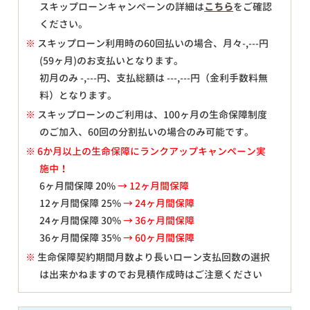
スキップローンキャンペーンの詳細は
こちら
をご確認
ください。
※
スキップローン利用時の60回払いの場合、月々
-,---
円
(59ヶ月)のお支払いとなります。
初月のみ
-,---
円、支払総額は
---,---
円（金利手数料無
料）となります。
※
スキップローンのご利用は、100ヶ月の生命保障制度
のご加入、60回の分割払いの場合のみ可能です。
※ 6か月以上の生命保障にランクアップキャンペーン実
施中！
6ヶ月間保障 20%
→ 12ヶ月間保障
12ヶ月間保障 25%
→ 24ヶ月間保障
24ヶ月間保障 30%
→ 36ヶ月間保障
36ヶ月間保障 35%
→ 60ヶ月間保障
※
生命保障契約期間月数より長いローン支払回数の選択
は出来かねますのでお見積作成時はご注意ください