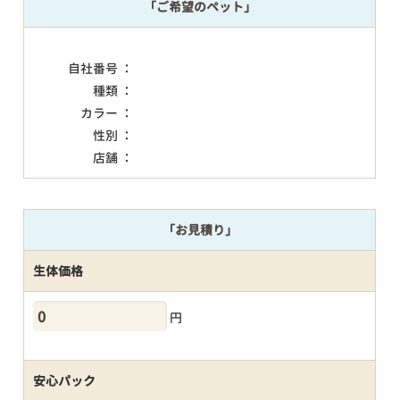
「ご希望のペット」
自社番号 ：
種類 ：
カラー ：
性別 ：
店舗 ：
「お見積り」
生体価格
円
安心パック