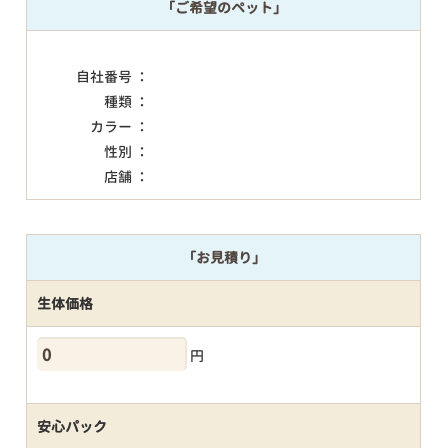
「ご希望のペット」
自社番号 ：
種類 ：
カラー ：
性別 ：
店舗 ：
「お見積り」
生体価格
円
安心パック