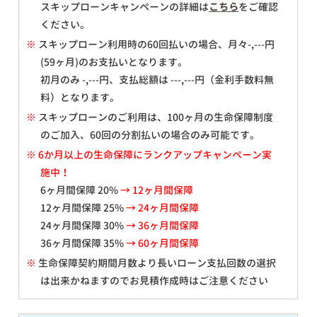
スキップローンキャンペーンの詳細は
こちら
をご確認
ください。
※
スキップローン利用時の60回払いの場合、月々
-,---
円
(59ヶ月)のお支払いとなります。
初月のみ
-,---
円、支払総額は
---,---
円（金利手数料無
料）となります。
※
スキップローンのご利用は、100ヶ月の生命保障制度
のご加入、60回の分割払いの場合のみ可能です。
※ 6か月以上の生命保障にランクアップキャンペーン実
施中！
6ヶ月間保障 20%
→ 12ヶ月間保障
12ヶ月間保障 25%
→ 24ヶ月間保障
24ヶ月間保障 30%
→ 36ヶ月間保障
36ヶ月間保障 35%
→ 60ヶ月間保障
※
生命保障契約期間月数より長いローン支払回数の選択
は出来かねますのでお見積作成時はご注意ください