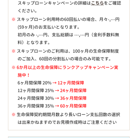
スキップローンキャンペーンの詳細は
こちら
をご確認
ください。
※
スキップローン利用時の60回払いの場合、月々
-,---
円
(59ヶ月)のお支払いとなります。
初月のみ
-,---
円、支払総額は
---,---
円（金利手数料無
料）となります。
※
スキップローンのご利用は、100ヶ月の生命保障制度
のご加入、60回の分割払いの場合のみ可能です。
※ 6か月以上の生命保障にランクアップキャンペーン実
施中！
6ヶ月間保障 20%
→ 12ヶ月間保障
12ヶ月間保障 25%
→ 24ヶ月間保障
24ヶ月間保障 30%
→ 36ヶ月間保障
36ヶ月間保障 35%
→ 60ヶ月間保障
※
生命保障契約期間月数より長いローン支払回数の選択
は出来かねますのでお見積作成時はご注意ください