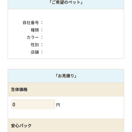
「ご希望のペット」
自社番号 ：
種類 ：
カラー ：
性別 ：
店舗 ：
「お見積り」
生体価格
円
安心パック