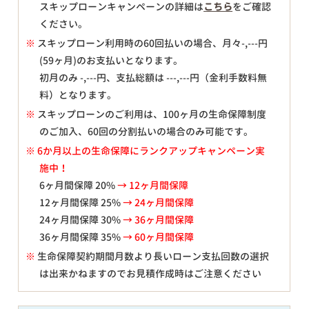
スキップローンキャンペーンの詳細は
こちら
をご確認
ください。
※
スキップローン利用時の60回払いの場合、月々
-,---
円
(59ヶ月)のお支払いとなります。
初月のみ
-,---
円、支払総額は
---,---
円（金利手数料無
料）となります。
※
スキップローンのご利用は、100ヶ月の生命保障制度
のご加入、60回の分割払いの場合のみ可能です。
※ 6か月以上の生命保障にランクアップキャンペーン実
施中！
6ヶ月間保障 20%
→ 12ヶ月間保障
12ヶ月間保障 25%
→ 24ヶ月間保障
24ヶ月間保障 30%
→ 36ヶ月間保障
36ヶ月間保障 35%
→ 60ヶ月間保障
※
生命保障契約期間月数より長いローン支払回数の選択
は出来かねますのでお見積作成時はご注意ください