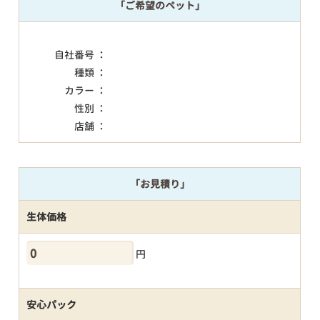
「ご希望のペット」
自社番号 ：
種類 ：
カラー ：
性別 ：
店舗 ：
「お見積り」
生体価格
円
安心パック