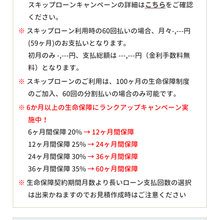
スキップローンキャンペーンの詳細は
こちら
をご確認
ください。
※
スキップローン利用時の60回払いの場合、月々
-,---
円
(59ヶ月)のお支払いとなります。
初月のみ
-,---
円、支払総額は
---,---
円（金利手数料無
料）となります。
※
スキップローンのご利用は、100ヶ月の生命保障制度
のご加入、60回の分割払いの場合のみ可能です。
※ 6か月以上の生命保障にランクアップキャンペーン実
施中！
6ヶ月間保障 20%
→ 12ヶ月間保障
12ヶ月間保障 25%
→ 24ヶ月間保障
24ヶ月間保障 30%
→ 36ヶ月間保障
36ヶ月間保障 35%
→ 60ヶ月間保障
※
生命保障契約期間月数より長いローン支払回数の選択
は出来かねますのでお見積作成時はご注意ください