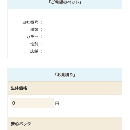
「ご希望のペット」
自社番号 ：
種類 ：
カラー ：
性別 ：
店舗 ：
「お見積り」
生体価格
円
安心パック