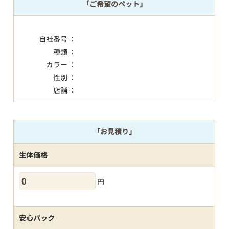
「ご希望のペット」
自社番号 ：
種類 ：
カラー ：
性別 ：
店舗 ：
「お見積り」
生体価格
円
安心パック