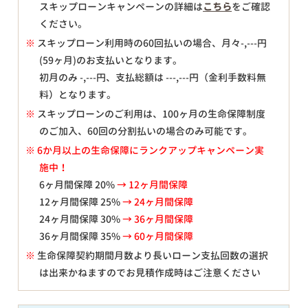
スキップローンキャンペーンの詳細は
こちら
をご確認
ください。
※
スキップローン利用時の60回払いの場合、月々
-,---
円
(59ヶ月)のお支払いとなります。
初月のみ
-,---
円、支払総額は
---,---
円（金利手数料無
料）となります。
※
スキップローンのご利用は、100ヶ月の生命保障制度
のご加入、60回の分割払いの場合のみ可能です。
※ 6か月以上の生命保障にランクアップキャンペーン実
施中！
6ヶ月間保障 20%
→ 12ヶ月間保障
12ヶ月間保障 25%
→ 24ヶ月間保障
24ヶ月間保障 30%
→ 36ヶ月間保障
36ヶ月間保障 35%
→ 60ヶ月間保障
※
生命保障契約期間月数より長いローン支払回数の選択
は出来かねますのでお見積作成時はご注意ください