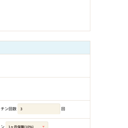
クチン回数
回
ラン