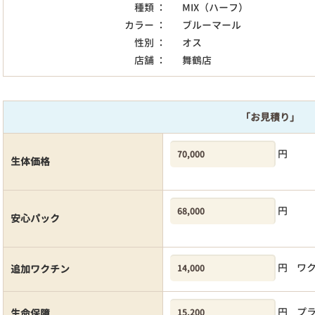
種類 ：
MIX（ハーフ）
カラー ：
ブルーマール
性別 ：
オス
店舗 ：
舞鶴店
「お見積り」
円
生体価格
円
安心パック
円
ワ
追加ワクチン
円
プ
生命保障