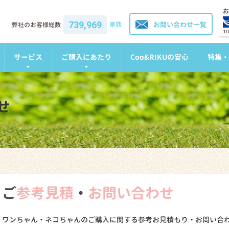
お
739,969
家族
お問い合わせ一覧
弊社のお客様総数
1
サービス
ご購入にあたり
Coo&RIKUの安心
特集・
せ
ご
参考見積
・
お問い合わせ
ワンちゃん・ネコちゃんのご購入に関する参考お見積もり・お問い合