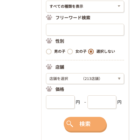
フリーワード検索
性別
男の子
女の子
選択しない
店舗
店舗を選択
（213店舗）
▼
価格
円
円
検索