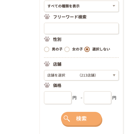
フリーワード検索
性別
男の子
女の子
選択しない
店舗
店舗を選択
（213店舗）
▼
価格
円
円
検索