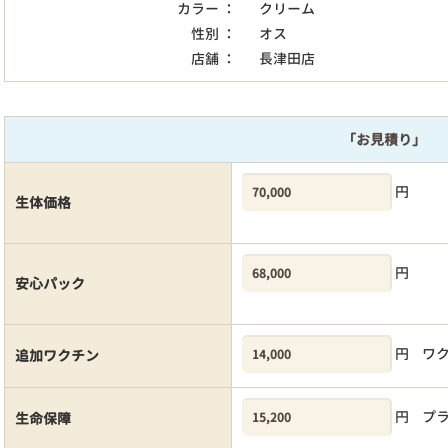
カラー ：
クリーム
性別 ：
オス
店舗 ：
長津田店
「お見積り」
円
生体価格
円
安心パック
円
ワ
追加ワクチン
円
プ
生命保障