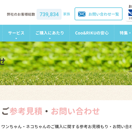
お
739,834
家族
お問い合わせ一覧
弊社のお客様総数
1
サービス
ご購入にあたり
Coo&RIKUの安心
特集・
せ
ご
参考見積
・
お問い合わせ
ワンちゃん・ネコちゃんのご購入に関する参考お見積もり・お問い合