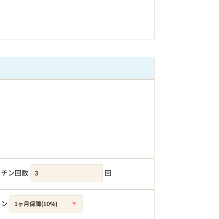
クチン回数
回
ラン