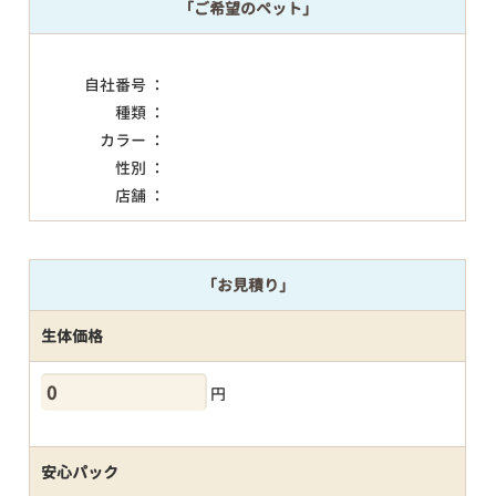
「ご希望のペット」
自社番号 ：
種類 ：
カラー ：
性別 ：
店舗 ：
「お見積り」
生体価格
円
安心パック