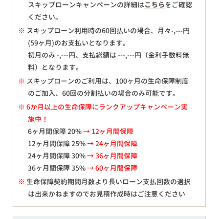
スキップローンキャンペーンの詳細は
こちら
をご確認
ください。
※
スキップローン利用時の60回払いの場合、月々
-,---
円
(59ヶ月)のお支払いとなります。
初月のみ
-,---
円、支払総額は
---,---
円（金利手数料無
料）となります。
※
スキップローンのご利用は、100ヶ月の生命保障制度
のご加入、60回の分割払いの場合のみ可能です。
※ 6か月以上の生命保障にランクアップキャンペーン実
施中！
6ヶ月間保障 20%
→ 12ヶ月間保障
12ヶ月間保障 25%
→ 24ヶ月間保障
24ヶ月間保障 30%
→ 36ヶ月間保障
36ヶ月間保障 35%
→ 60ヶ月間保障
※
生命保障契約期間月数より長いローン支払回数の選択
は出来かねますのでお見積作成時はご注意ください