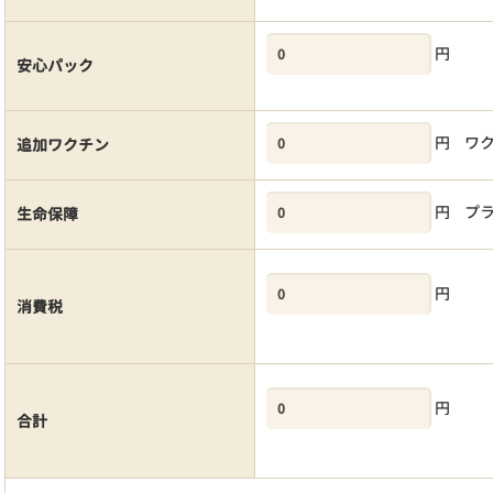
円
安心パック
円
ワ
追加ワクチン
円
プ
生命保障
円
消費税
円
合計