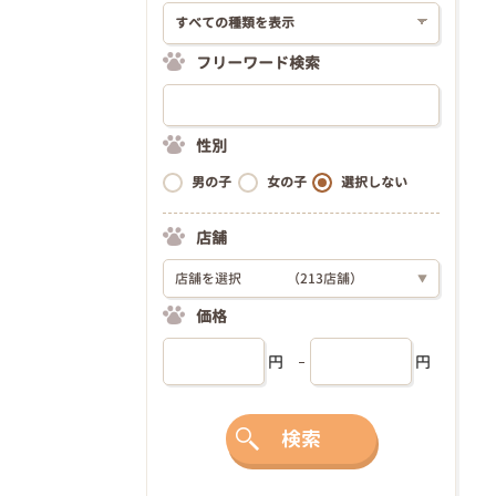
フリーワード検索
性別
男の子
女の子
選択しない
店舗
店舗を選択
（213店舗）
▼
価格
円
円
検索