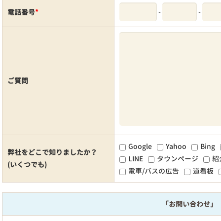
-
-
電話番号
*
ご質問
Google
Yahoo
Bing
弊社をどこで知りましたか？
LINE
タウンページ
紹
(いくつでも)
電車/バスの広告
道看板
「お問い合わせ」