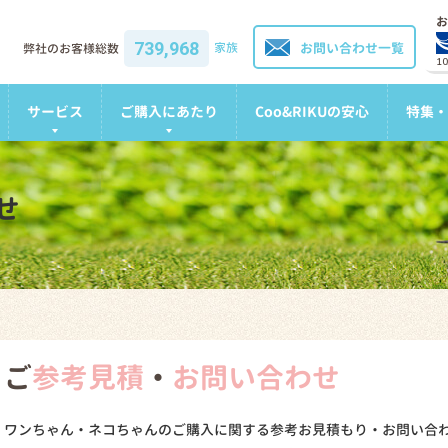
お
739,968
家族
お問い合わせ一覧
弊社のお客様総数
1
サービス
ご購入にあたり
Coo&RIKUの安心
特集・
せ
ご
参考見積
・
お問い合わせ
ワンちゃん・ネコちゃんのご購入に関する参考お見積もり・お問い合