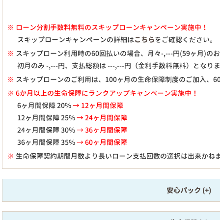
※
ローン分割手数料無料のスキップローンキャンペーン実施中！
スキップローンキャンペーンの詳細は
こちら
をご確認ください。
※
スキップローン利用時の60回払いの場合、月々
-,---
円(59ヶ月)
初月のみ
-,---
円、支払総額は
---,---
円（金利手数料無料）となり
※
スキップローンのご利用は、100ヶ月の生命保障制度のご加入、6
※ 6か月以上の生命保障にランクアップキャンペーン実施中！
6ヶ月間保障 20%
→ 12ヶ月間保障
12ヶ月間保障 25%
→ 24ヶ月間保障
24ヶ月間保障 30%
→ 36ヶ月間保障
36ヶ月間保障 35%
→ 60ヶ月間保障
※
生命保障契約期間月数より長いローン支払回数の選択は出来かね
安心パック