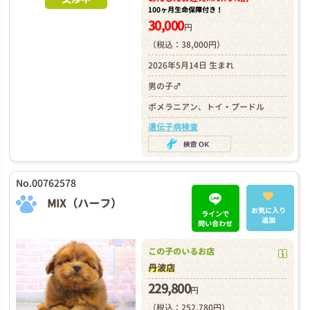
100ヶ月生命保障付き！
30,000
円
（税込：38,000円）
2026年5月14日 生まれ
男の子♂
ポメラニアン、トイ・プードル
遺伝子病検査
No.00762578
MIX（ハーフ）
お気に入り
ラインで
追加
問い合わせ
この子のいるお店
丹波店
229,800
円
（税込：252,780円）