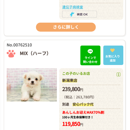
遺伝子病検査
さらに詳しく
No.00762510
MIX（ハーフ）
お気に入り
ラインで
追加
問い合わせ
この子のいるお店
新潟東店
239,800
円
（税込：263,780円）
別途
安心パック代
あんしんお迎え
MAX70%割
100ヶ月生命保障付き！
119,850
円