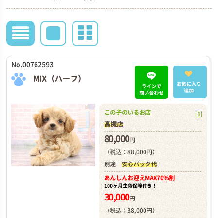
No.00762593
MIX（ハーフ）
お気に入り
ラインで
追加
問い合わせ
この子のいるお店
高槻店
80,000
円
（税込：88,000円）
別途
安心パック代
あんしんお迎え
MAX70%割
100ヶ月生命保障付き！
30,000
円
（税込：38,000円）