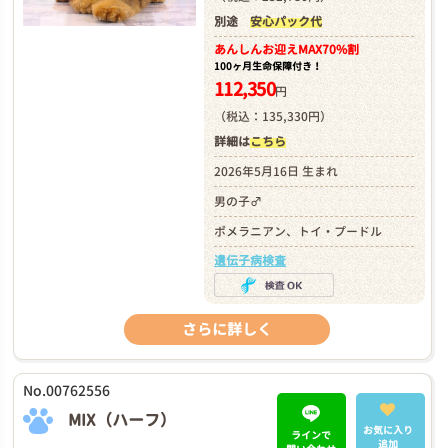
別途
安心パック代
あんしんお迎え
MAX70%割
100ヶ月生命保障付き！
112,350
円
（税込：135,330円）
詳細は
こちら
2026年5月16日 生まれ
男の子♂
ポメラニアン、トイ・プードル
遺伝子病検査
さらに詳しく
No.00762556
MIX（ハーフ）
お気に入り
ラインで
追加