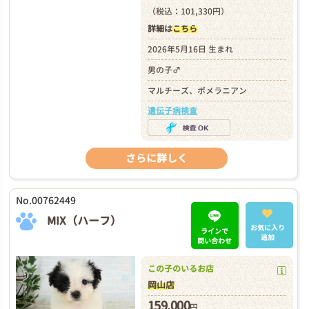
（税込：101,330円）
詳細は
こちら
2026年5月16日 生まれ
男の子♂
マルチーズ、ポメラニアン
遺伝子病検査
さらに詳しく
No.00762449
MIX（ハーフ）
お気に入り
ラインで
追加
問い合わせ
この子のいるお店
岡山店
159,000
円