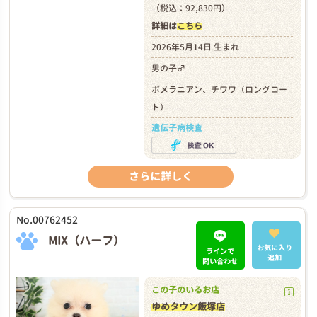
（税込：92,830円）
詳細は
こちら
2026年5月14日 生まれ
男の子♂
ポメラニアン、チワワ（ロングコー
ト）
遺伝子病検査
さらに詳しく
No.00762452
MIX（ハーフ）
お気に入り
ラインで
追加
問い合わせ
この子のいるお店
ゆめタウン飯塚店