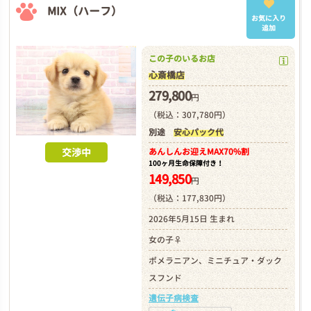
MIX（ハーフ）
お気に入り
追加
この子のいるお店
心斎橋店
279,800
円
（税込：307,780円）
別途
安心パック代
交渉中
あんしんお迎え
MAX70%割
100ヶ月生命保障付き！
149,850
円
（税込：177,830円）
2026年5月15日 生まれ
女の子♀
ポメラニアン、ミニチュア・ダック
スフンド
遺伝子病検査