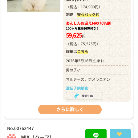
（税込：174,900円）
別途
安心パック代
あんしんお迎え
MAX70%割
100ヶ月生命保障付き！
59,625
円
（税込：75,525円）
詳細は
こちら
2026年5月16日 生まれ
男の子♂
マルチーズ、ポメラニアン
遺伝子病検査
さらに詳しく
No.00762447
MIX（ハーフ）