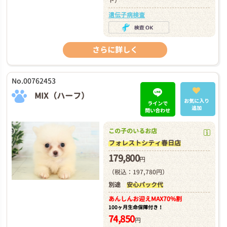
ト）
遺伝子病検査
さらに詳しく
No.00762453
MIX（ハーフ）
お気に入り
ラインで
追加
問い合わせ
この子のいるお店
フォレストシティ春日店
179,800
円
（税込：197,780円）
別途
安心パック代
あんしんお迎え
MAX70%割
100ヶ月生命保障付き！
74,850
円