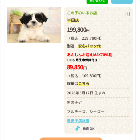
問い合わせ
この子のいるお店
半田店
199,800
円
（税込：219,780円）
別途
安心パック代
あんしんお迎え
MAX70%割
100ヶ月生命保障付き！
89,850
円
（税込：109,830円）
詳細は
こちら
2026年5月17日 生まれ
男の子♂
マルチーズ、シーズー
遺伝子病検査