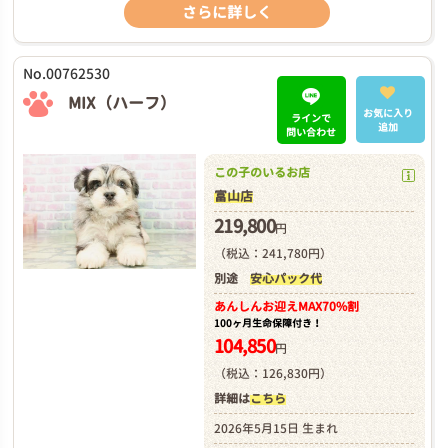
さらに詳しく
No.00762530
MIX（ハーフ）
お気に入り
ラインで
追加
問い合わせ
この子のいるお店
富山店
219,800
円
（税込：241,780円）
別途
安心パック代
あんしんお迎え
MAX70%割
100ヶ月生命保障付き！
104,850
円
（税込：126,830円）
詳細は
こちら
2026年5月15日 生まれ