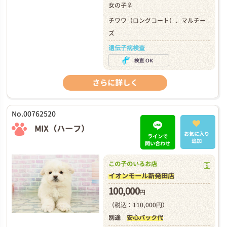
女の子♀
チワワ（ロングコート）、マルチー
ズ
遺伝子病検査
さらに詳しく
No.00762520
MIX（ハーフ）
お気に入り
ラインで
追加
問い合わせ
この子のいるお店
イオンモール新発田店
100,000
円
（税込：110,000円）
別途
安心パック代