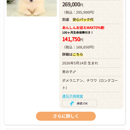
269,000
円
（税込：295,900円）
別途
安心パック代
あんしんお迎え
MAX70%割
100ヶ月生命保障付き！
141,750
円
（税込：168,650円）
詳細は
こちら
2026年5月14日 生まれ
男の子♂
ポメラニアン、チワワ（ロングコー
ト）
遺伝子病検査
さらに詳しく