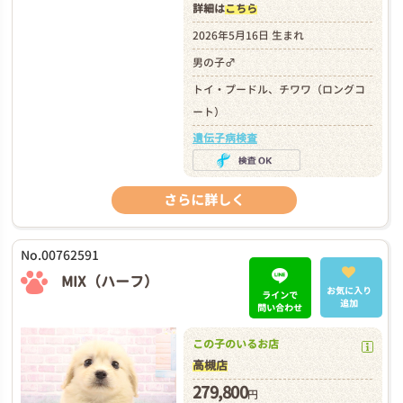
詳細は
こちら
2026年5月16日 生まれ
男の子♂
トイ・プードル、チワワ（ロングコ
ート）
遺伝子病検査
さらに詳しく
No.00762591
MIX（ハーフ）
お気に入り
ラインで
追加
問い合わせ
この子のいるお店
高槻店
279,800
円