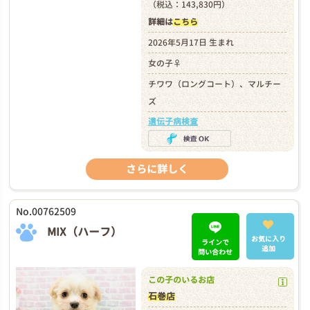
（税込：143,830円）
詳細は
こちら
2026年5月17日 生まれ
女の子♀
チワワ（ロングコート）、マルチー
ズ
遺伝子病検査
さらに詳しく
No.00762509
MIX（ハーフ）
お気に入り
ラインで
追加
問い合わせ
この子のいるお店
石巻店