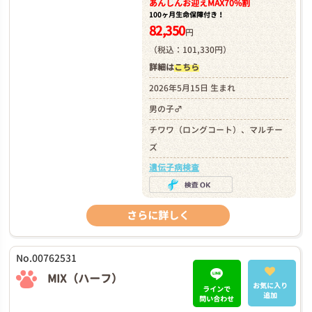
あんしんお迎え
MAX70%割
100ヶ月生命保障付き！
82,350
円
（税込：101,330円）
詳細は
こちら
2026年5月15日 生まれ
男の子♂
チワワ（ロングコート）、マルチー
ズ
遺伝子病検査
さらに詳しく
No.00762531
MIX（ハーフ）
お気に入り
ラインで
追加
問い合わせ