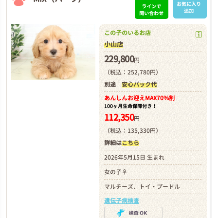
お気に入り
ラインで
追加
問い合わせ
この子のいるお店
小山店
229,800
円
（税込：252,780円）
別途
安心パック代
あんしんお迎え
MAX70%割
100ヶ月生命保障付き！
112,350
円
（税込：135,330円）
詳細は
こちら
2026年5月15日 生まれ
女の子♀
マルチーズ、トイ・プードル
遺伝子病検査