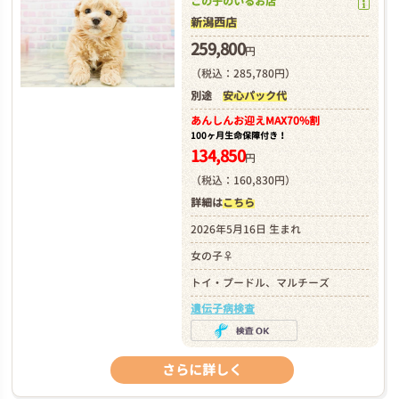
この子のいるお店
新潟西店
259,800
円
（税込：285,780円）
別途
安心パック代
あんしんお迎え
MAX70%割
100ヶ月生命保障付き！
134,850
円
（税込：160,830円）
詳細は
こちら
2026年5月16日 生まれ
女の子♀
トイ・プードル、マルチーズ
遺伝子病検査
さらに詳しく