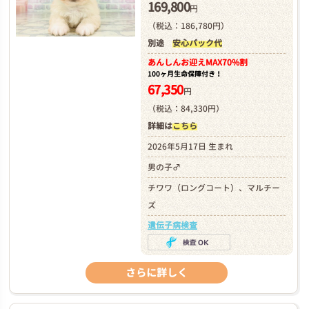
169,800
円
（税込：186,780円）
別途
安心パック代
あんしんお迎え
MAX70%割
100ヶ月生命保障付き！
67,350
円
（税込：84,330円）
詳細は
こちら
2026年5月17日 生まれ
男の子♂
チワワ（ロングコート）、マルチー
ズ
遺伝子病検査
さらに詳しく