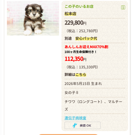
この子のいるお店
松本店
229,800
円
（税込：252,780円）
別途
安心パック代
あんしんお迎え
MAX70%割
100ヶ月生命保障付き！
112,350
円
（税込：135,330円）
詳細は
こちら
2026年5月15日 生まれ
女の子♀
チワワ（ロングコート）、マルチー
ズ
遺伝子病検査