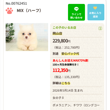
No.00762451
MIX（ハーフ）
お気に入り
ラインで
追加
問い合わせ
この子のいるお店
岡山店
229,800
円
（税込：252,780円）
別途
安心パック代
あんしんお迎え
MAX70%割
100ヶ月生命保障付き！
112,350
円
（税込：135,330円）
詳細は
こちら
2026年5月14日 生まれ
女の子♀
ポメラニアン、チワワ（ロングコー