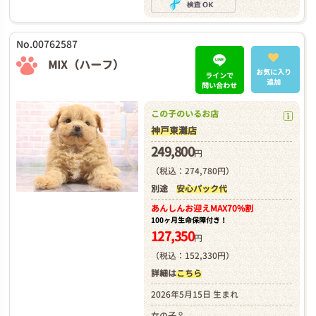
No.00762587
MIX（ハーフ）
お気に入り
ラインで
追加
問い合わせ
この子のいるお店
神戸東灘店
249,800
円
（税込：274,780円）
別途
安心パック代
あんしんお迎え
MAX70%割
100ヶ月生命保障付き！
127,350
円
（税込：152,330円）
詳細は
こちら
2026年5月15日 生まれ
女の子♀