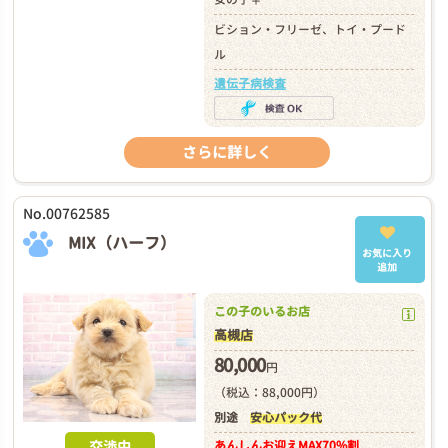
ビション・フリーゼ、トイ・プード
ル
遺伝子病検査
さらに詳しく
No.00762585
MIX（ハーフ）
お気に入り
追加
この子のいるお店
高槻店
80,000
円
（税込：88,000円）
別途
安心パック代
交渉中
あんしんお迎え
MAX70%割