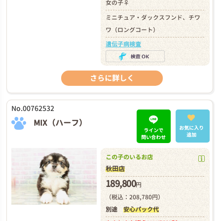
女の子♀
ミニチュア・ダックスフンド、チワ
ワ（ロングコート）
遺伝子病検査
さらに詳しく
No.00762532
MIX（ハーフ）
お気に入り
ラインで
追加
問い合わせ
この子のいるお店
秋田店
189,800
円
（税込：208,780円）
別途
安心パック代