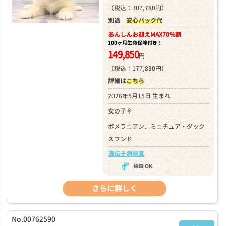
（税込：307,780円）
別途
安心パック代
あんしんお迎え
MAX70%割
100ヶ月生命保障付き！
149,850
円
（税込：177,830円）
詳細は
こちら
2026年5月15日 生まれ
女の子♀
ポメラニアン、ミニチュア・ダック
スフンド
遺伝子病検査
さらに詳しく
No.00762590