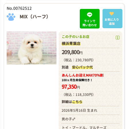
No.00762512
MIX（ハーフ）
お気に入り
ラインで
追加
問い合わせ
この子のいるお店
横浜青葉店
209,800
円
（税込：230,780円）
別途
安心パック代
あんしんお迎え
MAX70%割
100ヶ月生命保障付き！
97,350
円
（税込：118,330円）
詳細は
こちら
2026年5月16日 生まれ
男の子♂
トイ・プードル、マルチーズ