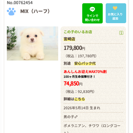
No.00762454
MIX（ハーフ）
お気に入り
ラインで
追加
問い合わせ
この子のいるお店
宮崎店
179,800
円
（税込：197,780円）
別途
安心パック代
あんしんお迎え
MAX70%割
100ヶ月生命保障付き！
74,850
円
（税込：92,830円）
詳細は
こちら
2026年5月14日 生まれ
男の子♂
ポメラニアン、チワワ（ロングコー