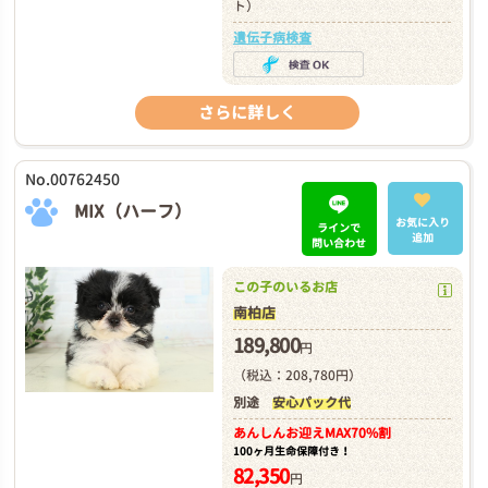
ト）
遺伝子病検査
さらに詳しく
No.00762450
MIX（ハーフ）
お気に入り
ラインで
追加
問い合わせ
この子のいるお店
南柏店
189,800
円
（税込：208,780円）
別途
安心パック代
あんしんお迎え
MAX70%割
100ヶ月生命保障付き！
82,350
円