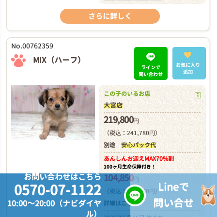
さらに詳しく
No.00762359
MIX（ハーフ）
お気に入り
ラインで
追加
問い合わせ
この子のいるお店
大宮店
219,800
円
（税込：241,780円）
別途
安心パック代
あんしんお迎え
MAX70%割
100ヶ月生命保障付き！
お問い合わせはこちら
104,850
円
Lineで
0570-07-1122
（税込：126,830円）
問い合せ
10:00～20:00（ナビダイヤ
詳細は
こちら
ル）