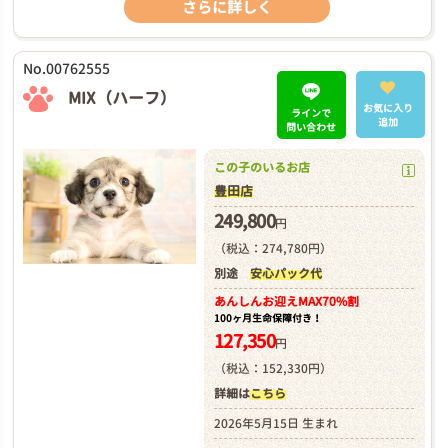
さらに詳しく
No.00762555
MIX（ハーフ）
お気に入り
ラインで
追加
問い合わせ
この子のいるお店
豊田店
249,800
円
（税込：274,780円）
別途
安心パック代
あんしんお迎え
MAX70%割
100ヶ月生命保障付き！
127,350
円
（税込：152,330円）
詳細は
こちら
2026年5月15日 生まれ