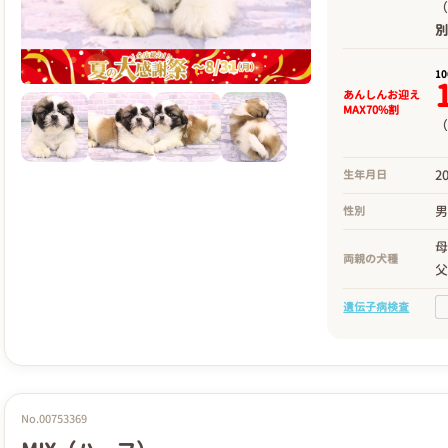
（
1
あんしんお迎え
MAX70%割
（
2
生年月日
性別
両親の犬種
遺伝子病検査
No.00753369