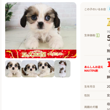
この子のいるお店
7
生体価格
（
1
あんしんお迎え
MAX70%割
（
2
生年月日
性別
両親の犬種