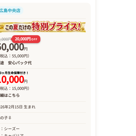
広島中央店
20,000円
0,000円
OFF
50,000
円
税込：55,000円）
別途
安心パック代
00ヶ月生命保障付き！
10,000
円
税込：15,000円）
詳細は
こちら
026年2月15日 生まれ
女の子♀
母：シーズー
父：キャバリア