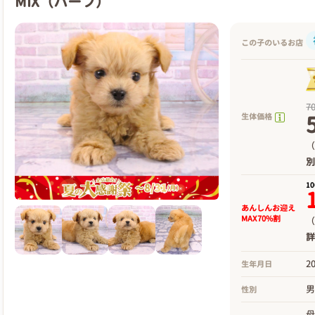
MIX（ハーフ）
この子のいるお店
7
生体価格
（
1
あんしんお迎え
MAX70%割
（
2
生年月日
性別