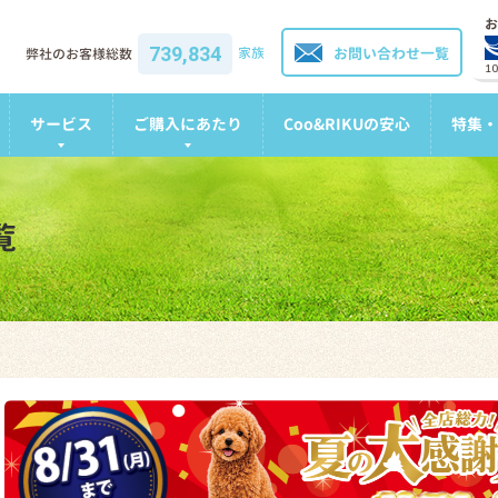
お
739,834
家族
お問い合わせ一覧
弊社のお客様総数
1
サービス
ご購入にあたり
Coo&RIKUの安心
特集・
覧