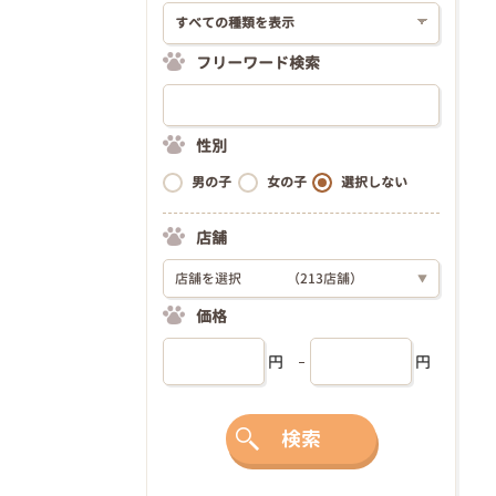
フリーワード検索
性別
男の子
女の子
選択しない
店舗
店舗を選択
（213店舗）
▼
価格
円
円
検索