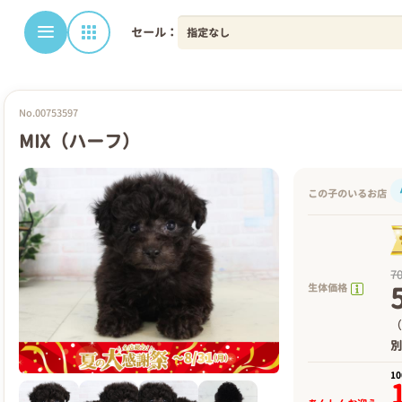
セール：
No.00753597
MIX（ハーフ）
この子のいるお店
7
生体価格
（
1