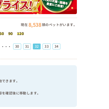
8,538
現在
頭のペットがいます。
60
90
120
30
31
32
33
34
・・・
動できます。
容を確認後に移動します。