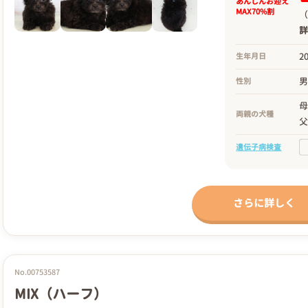
あんしんお迎え
MAX70%割
（
2
生年月日
性別
両親の犬種
遺伝子病検査
さらに詳しく
No.00753587
MIX（ハーフ）