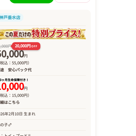
神戸垂水店
20,000円
0,000円
OFF
50,000
円
税込：55,000円）
別途
安心パック代
00ヶ月生命保障付き！
10,000
円
税込：15,000円）
詳細は
こちら
026年2月10日 生まれ
男の子♂
母：トイ・プードル