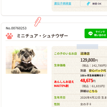
遺伝子病検査
No.00760253
ラインで
ミニチュア・シュナウザー
問い合わせ
沼津店
この子のいるお店
129,800
円
生体価格
（税込：142,780円
別途
安心パック代
100ヶ月生命保障付き！
48,675
円
あんしんお迎え
MAX70%割
（税込：61,655円）
詳細は
こちら
生年月日
2026年4月22日 生
性別
女の子♀