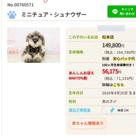
No.00760571
ラインで
ミニチュア・シュナウザー
問い合わせ
松本店
この子のいるお店
149,800
円
生体価格
（税込：164,780円
別途
安心パック代
100ヶ月生命保障付き！
56,175
円
あんしんお迎え
MAX70%割
（税込：71,155円）
詳細は
こちら
生年月日
2026年4月20日 生
性別
男の子♂
遺伝子病検査
赤ちゃん情報あり