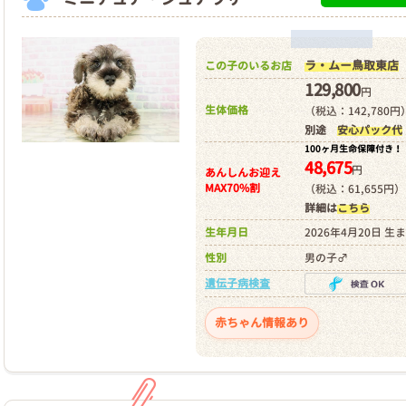
ラ・ムー鳥取東店
この子のいるお店
129,800
円
生体価格
（税込：142,780円
別途
安心パック代
100ヶ月生命保障付き！
48,675
円
あんしんお迎え
MAX70%割
（税込：61,655円）
詳細は
こちら
生年月日
2026年4月20日 生
性別
男の子♂
遺伝子病検査
赤ちゃん情報あり