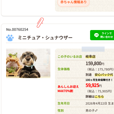
赤ちゃん情報あり
No.00760254
ラインで
ミニチュア・シュナウザー
問い合わせ
岐阜店
この子のいるお店
159,800
円
生体価格
（税込：175,780円
別途
安心パック代
100ヶ月生命保障付き！
59,925
円
あんしんお迎え
MAX70%割
（税込：75,905円）
詳細は
こちら
生年月日
2026年4月22日 生
性別
男の子♂