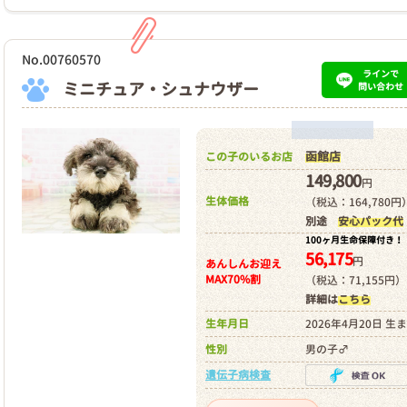
No.00760570
ラインで
ミニチュア・シュナウザー
問い合わせ
函館店
この子のいるお店
149,800
円
生体価格
（税込：164,780円
別途
安心パック代
100ヶ月生命保障付き！
56,175
円
あんしんお迎え
MAX70%割
（税込：71,155円）
詳細は
こちら
生年月日
2026年4月20日 生
性別
男の子♂
遺伝子病検査