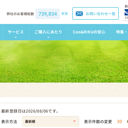
お
739,834
家族
お問い合わせ一覧
弊社のお客様総数
1
サービス
ご購入にあたり
Coo&RIKUの安心
特集・
最新登録日は2026/08/06です。
30
表示方法
表示件数の変更