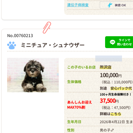
遺伝子病検査
No.00760213
ラインで
ミニチュア・シュナウザー
問い合わせ
所沢店
この子のいるお店
100,000
円
生体価格
（税込：110,000円
別途
安心パック代
100ヶ月生命保障付き！
37,500
円
あんしんお迎え
MAX70%割
（税込：47,500円）
詳細は
こちら
生年月日
2026年4月22日 生
性別
男の子♂