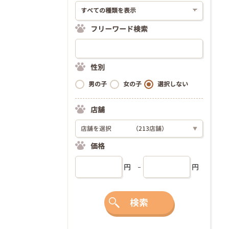
フリーワード検索
性別
男の子
女の子
選択しない
店舗
店舗を選択
（213店舗）
▼
価格
円
円
検索