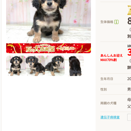
生体価格
（
1
あんしんお迎え
MAX70%割
（
2
生年月日
性別
両親の犬種
遺伝子病検査