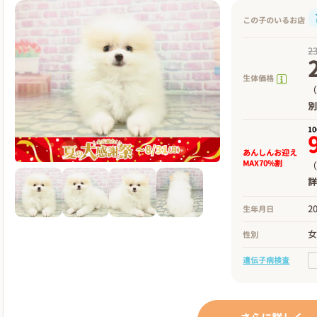
この子のいるお店
2
生体価格
（
1
あんしんお迎え
MAX70%割
（
2
生年月日
性別
遺伝子病検査