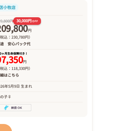
苫小牧店
30,000円
39,800円
OFF
209,800
円
税込：230,780円）
別途
安心パック代
00ヶ月生命保障付き！
97,350
円
税込：118,330円）
詳細は
こちら
026年5月9日 生まれ
女の子♀