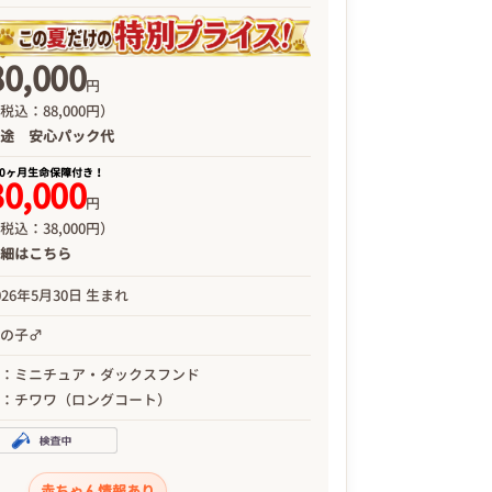
80,000
円
税込：88,000円）
別途
安心パック代
00ヶ月生命保障付き！
30,000
円
税込：38,000円）
詳細は
こちら
026年5月30日 生まれ
男の子♂
母：ミニチュア・ダックスフンド
父：チワワ（ロングコート）
赤ちゃん情報あり