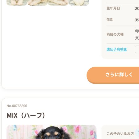
2
生年月日
性別
両親の犬種
遺伝子病検査
さらに詳しく
No.00763806
MIX（ハーフ）
この子のいるお店