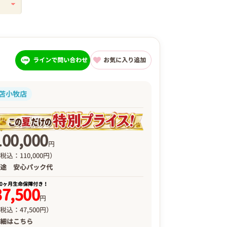
ラインで問い合わせ
お気に入り追加
苫小牧店
100,000
円
税込：110,000円）
別途
安心パック代
00ヶ月生命保障付き！
37,500
円
税込：47,500円）
詳細は
こちら