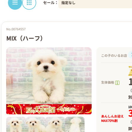
セール：
No.00764557
MIX（ハーフ）
この子のいるお店
生体価格
（
1
あんしんお迎え
MAX70%割
（