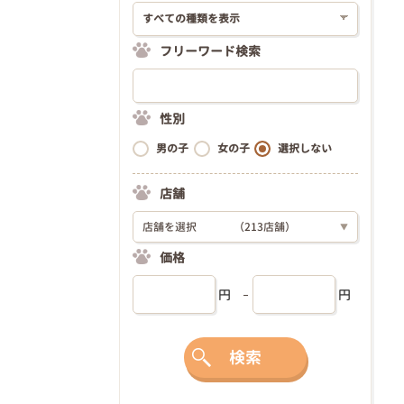
フリーワード検索
性別
男の子
女の子
選択しない
店舗
店舗を選択
（213店舗）
▼
価格
円
円
検索