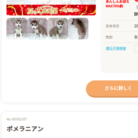
あんしんお迎え
MAX70%割
（
2
生年月日
性別
遺伝子病検査
さらに詳しく
No.00762107
ポメラニアン