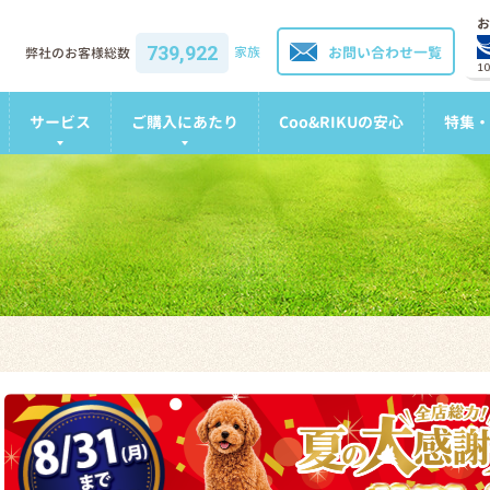
お
739,922
家族
お問い合わせ一覧
弊社のお客様総数
1
サービス
ご購入にあたり
Coo&RIKUの安心
特集・