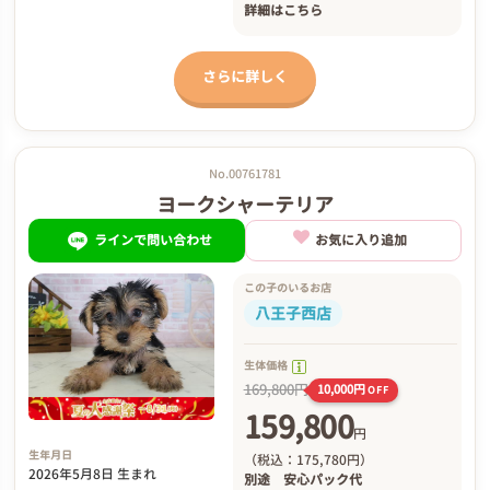
詳細は
こちら
さらに詳しく
No.00761781
ヨークシャーテリア
ラインで問い合わせ
お気に入り追加
この子のいるお店
八王子西店
生体価格
169,800円
10,000円
OFF
159,800
円
生年月日
（税込：175,780円）
2026年5月8日 生まれ
別途
安心パック代