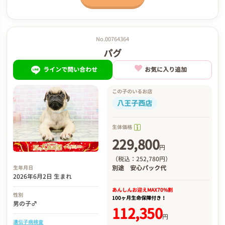
No.00764364
パグ
ラインで問い合わせ
お気に入り追加
この子のいるお店
八王子西店
生体価格
229,800
円
（税込：252,780円）
別途
安心パック代
生年月日
2026年6月2日 生まれ
あんしんお迎え
MAX70%割
性別
100ヶ月生命保障付き！
男の子♂
112,350
円
遺伝子病検査