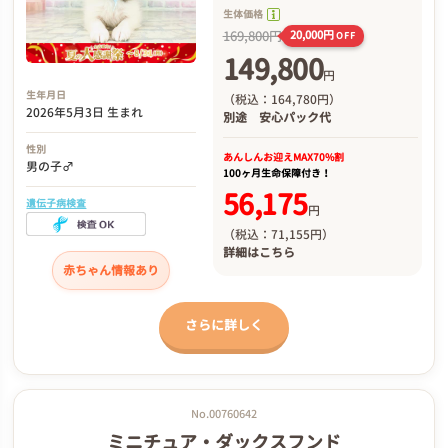
生体価格
169,800円
20,000円
OFF
149,800
円
生年月日
（税込：164,780円）
2026年5月3日 生まれ
別途
安心パック代
性別
あんしんお迎え
MAX70%割
男の子♂
100ヶ月生命保障付き！
56,175
遺伝子病検査
円
（税込：71,155円）
詳細は
こちら
赤ちゃん情報あり
さらに詳しく
No.00760642
ミニチュア・ダックスフンド