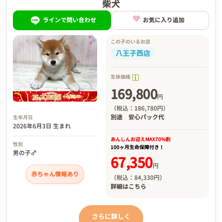
柴犬
ラインで問い合わせ
お気に入り追加
この子のいるお店
八王子西店
生体価格
169,800
円
（税込：186,780円）
別途
安心パック代
生年月日
2026年6月3日 生まれ
あんしんお迎え
MAX70%割
性別
100ヶ月生命保障付き！
男の子♂
67,350
円
赤ちゃん情報あり
（税込：84,330円）
詳細は
こちら
さらに詳しく