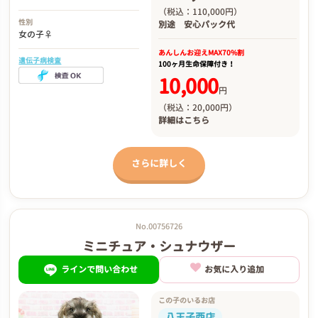
（税込：110,000円）
性別
別途
安心パック代
女の子♀
あんしんお迎え
MAX70%割
遺伝子病検査
100ヶ月生命保障付き！
10,000
円
（税込：20,000円）
詳細は
こちら
さらに詳しく
No.00756726
ミニチュア・シュナウザー
ラインで問い合わせ
お気に入り追加
この子のいるお店
八王子西店