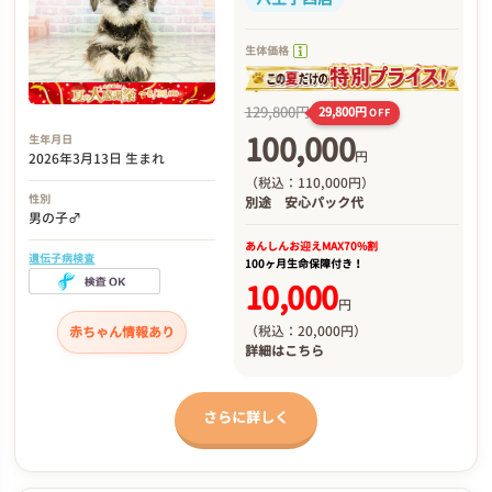
生体価格
129,800円
29,800円
OFF
100,000
生年月日
円
2026年3月13日 生まれ
（税込：110,000円）
性別
別途
安心パック代
男の子♂
あんしんお迎え
MAX70%割
遺伝子病検査
100ヶ月生命保障付き！
10,000
円
（税込：20,000円）
赤ちゃん情報あり
詳細は
こちら
さらに詳しく