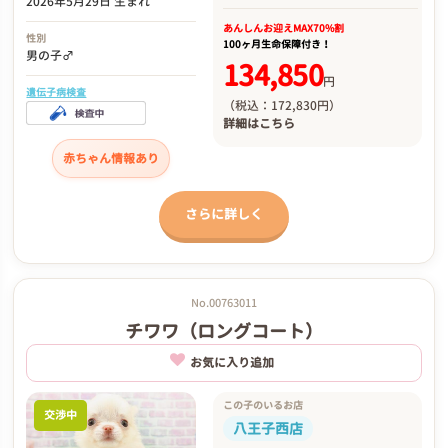
2026年5月29日 生まれ
あんしんお迎え
MAX70%割
性別
100ヶ月生命保障付き！
男の子♂
134,850
円
遺伝子病検査
（税込：172,830円）
詳細は
こちら
赤ちゃん情報あり
さらに詳しく
No.00763011
チワワ（ロングコート）
お気に入り追加
この子のいるお店
交渉中
八王子西店