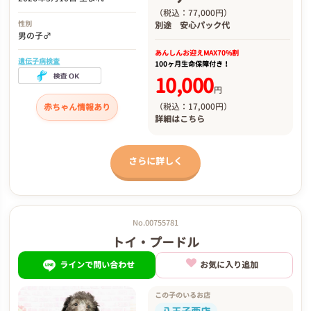
（税込：77,000円）
性別
別途
安心パック代
男の子♂
あんしんお迎え
MAX70%割
遺伝子病検査
100ヶ月生命保障付き！
10,000
円
（税込：17,000円）
赤ちゃん情報あり
詳細は
こちら
さらに詳しく
No.00755781
トイ・プードル
ラインで問い合わせ
お気に入り追加
この子のいるお店