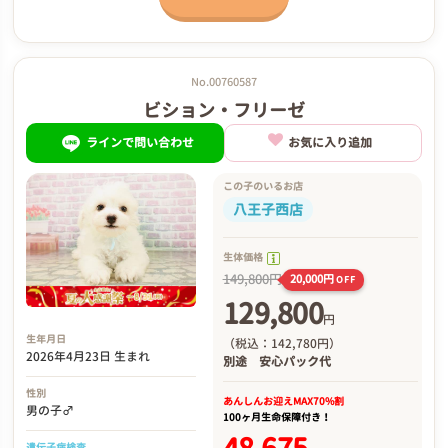
No.00760587
ビション・フリーゼ
ラインで問い合わせ
お気に入り追加
この子のいるお店
八王子西店
生体価格
149,800円
20,000円
OFF
129,800
円
生年月日
（税込：142,780円）
2026年4月23日 生まれ
別途
安心パック代
性別
あんしんお迎え
MAX70%割
男の子♂
100ヶ月生命保障付き！
遺伝子病検査