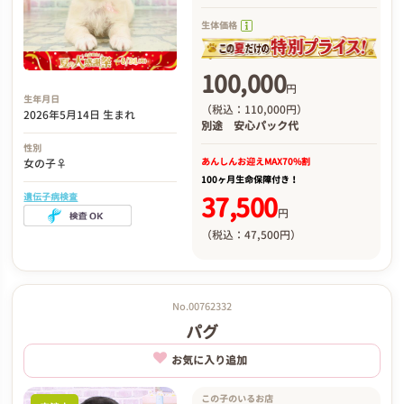
生体価格
100,000
円
生年月日
（税込：110,000円）
2026年5月14日 生まれ
別途
安心パック代
性別
あんしんお迎え
MAX70%割
女の子♀
100ヶ月生命保障付き！
遺伝子病検査
37,500
円
（税込：47,500円）
No.00762332
パグ
お気に入り追加
この子のいるお店