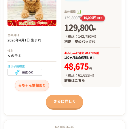
生体価格
139,800円
10,000円
OFF
129,800
円
生年月日
（税込：142,780円）
2026年4月1日 生まれ
別途
安心パック代
性別
あんしんお迎え
MAX70%割
女の子♀
100ヶ月生命保障付き！
48,675
遺伝子病検査
円
（税込：61,655円）
詳細は
こちら
赤ちゃん情報あり
さらに詳しく
No.00756746