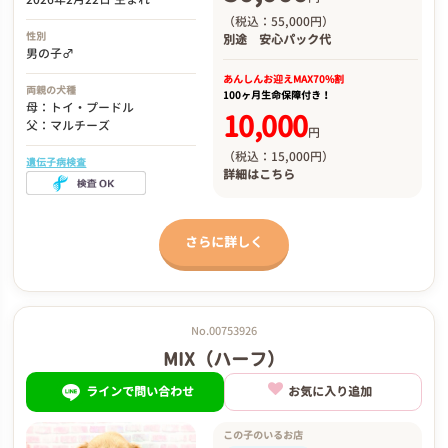
（税込：55,000円）
性別
別途
安心パック代
男の子♂
あんしんお迎え
MAX70%割
両親の犬種
100ヶ月生命保障付き！
母：トイ・プードル
10,000
父：マルチーズ
円
（税込：15,000円）
遺伝子病検査
詳細は
こちら
さらに詳しく
No.00753926
MIX（ハーフ）
ラインで問い合わせ
お気に入り追加
この子のいるお店