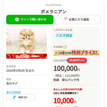
No.00756434
ポメラニアン
ラインで問い合わせ
お気に入り追加
この子のいるお店
八王子西店
生体価格
129,800円
29,800円
OFF
100,000
生年月日
円
2026年3月8日 生まれ
（税込：110,000円）
性別
別途
安心パック代
男の子♂
あんしんお迎え
MAX70%割
遺伝子病検査
100ヶ月生命保障付き！
10,000
円