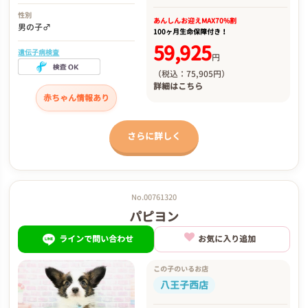
性別
あんしんお迎え
MAX70%割
男の子♂
100ヶ月生命保障付き！
59,925
遺伝子病検査
円
（税込：75,905円）
詳細は
こちら
赤ちゃん情報あり
さらに詳しく
No.00761320
パピヨン
ラインで問い合わせ
お気に入り追加
この子のいるお店
八王子西店