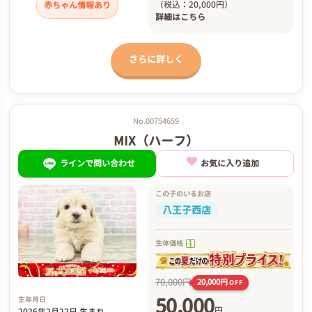
（税込：20,000円）
赤ちゃん情報あり
詳細は
こちら
さらに詳しく
No.00754659
MIX（ハーフ）
ラインで問い合わせ
お気に入り追加
この子のいるお店
八王子西店
生体価格
70,000円
20,000円
OFF
50,000
生年月日
円
2026年2月22日 生まれ