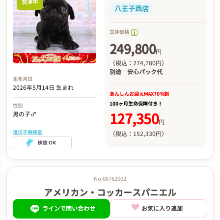
交渉中
八王子西店
生体価格
249,800
円
（税込：274,780円）
別途
安心パック代
生年月日
2026年5月14日 生まれ
あんしんお迎え
MAX70%割
100ヶ月生命保障付き！
性別
127,350
男の子♂
円
遺伝子病検査
（税込：152,330円）
No.00762002
アメリカン・コッカースパニエル
ラインで問い合わせ
お気に入り追加