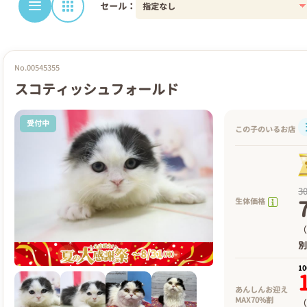
セール：
No.00545355
スコティッシュフォールド
受付中
この子のいるお店
3
生体価格
（
1
あんしんお迎え
MAX70%割
（