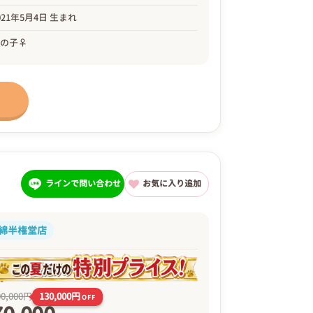
021年5月4日 生まれ
女の子♀
ラインで問い合わせ
お気に入り追加
綿半権堂店
130,000円
00,000円
OFF