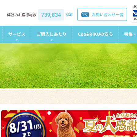
お
739,834
家族
お問い合わせ一覧
弊社のお客様総数
1
サービス
ご購入にあたり
Coo&RIKUの安心
特集・