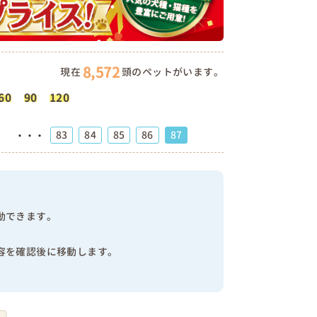
8,572
現在
頭のペットがいます。
60
90
120
83
84
85
86
87
・・・
動できます。
容を確認後に移動します。