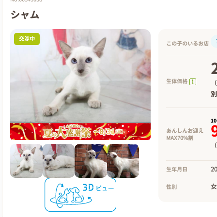
シャム
交渉中
この子のいるお店
生体価格
（
1
あんしんお迎え
MAX70%割
（
2
生年月日
性別