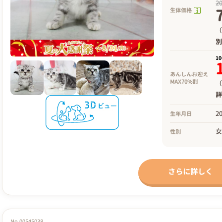
2
生体価格
（
1
あんしんお迎え
MAX70%割
（
2
生年月日
性別
さらに詳しく
No.00545038