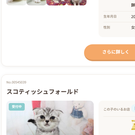
2
生年月日
性別
さらに詳しく
No.00545039
スコティッシュフォールド
受付中
この子のいるお店