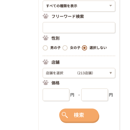
フリーワード検索
性別
男の子
女の子
選択しない
店舗
店舗を選択
（213店舗）
▼
価格
円
円
検索