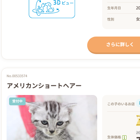
2
生年月日
性別
さらに詳しく
No.00533574
アメリカンショートヘアー
受付中
この子のいるお店
2
生体価格