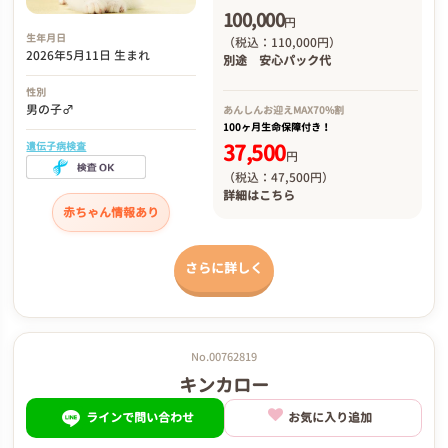
100,000
円
生年月日
（税込：110,000円）
2026年5月11日 生まれ
別途
安心パック代
性別
男の子♂
あんしんお迎え
MAX70%割
100ヶ月生命保障付き！
37,500
遺伝子病検査
円
（税込：47,500円）
詳細は
こちら
赤ちゃん情報あり
さらに詳しく
No.00762819
キンカロー
ラインで問い合わせ
お気に入り追加