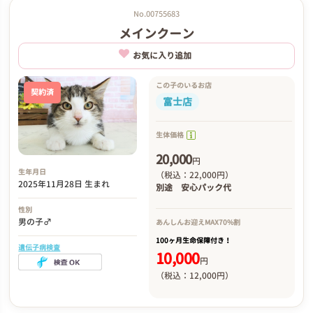
No.00755683
メインクーン
お気に入り追加
この子のいるお店
契約済
富士店
生体価格
20,000
円
生年月日
（税込：22,000円）
2025年11月28日 生まれ
別途
安心パック代
性別
男の子♂
あんしんお迎え
MAX70%割
100ヶ月生命保障付き！
遺伝子病検査
10,000
円
（税込：12,000円）