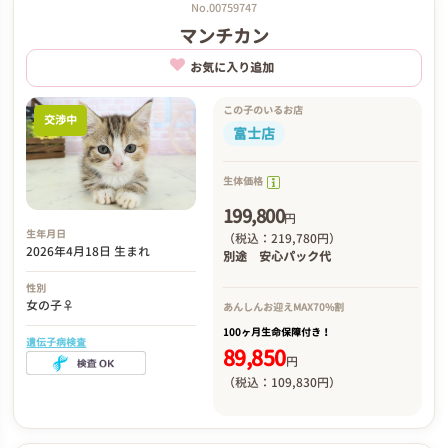
No.00759747
マンチカン
お気に入り追加
この子のいるお店
交渉中
富士店
生体価格
199,800
円
生年月日
（税込：219,780円）
2026年4月18日 生まれ
別途
安心パック代
性別
女の子♀
あんしんお迎え
MAX70%割
100ヶ月生命保障付き！
遺伝子病検査
89,850
円
（税込：109,830円）