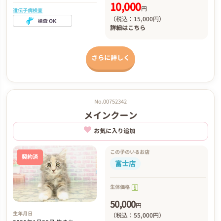
10,000
円
遺伝子病検査
（税込：15,000円）
詳細は
こちら
さらに詳しく
No.00752342
メインクーン
お気に入り追加
この子のいるお店
契約済
富士店
生体価格
50,000
円
生年月日
（税込：55,000円）