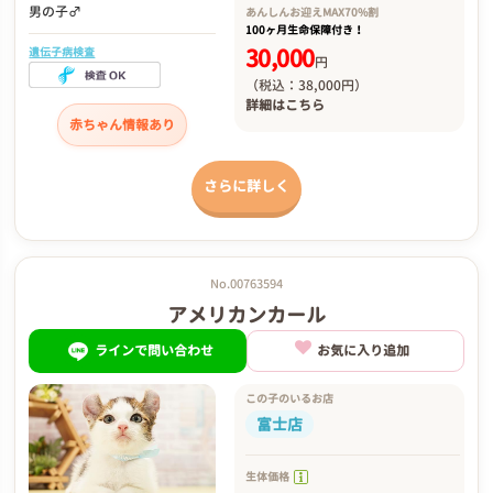
男の子♂
あんしんお迎え
MAX70%割
100ヶ月生命保障付き！
30,000
遺伝子病検査
円
（税込：38,000円）
詳細は
こちら
赤ちゃん情報あり
さらに詳しく
No.00763594
アメリカンカール
ラインで問い合わせ
お気に入り追加
この子のいるお店
富士店
生体価格