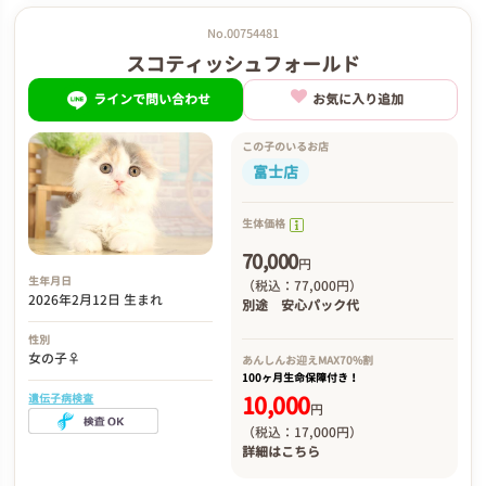
No.00754481
スコティッシュフォールド
ラインで問い合わせ
お気に入り追加
この子のいるお店
富士店
生体価格
70,000
円
生年月日
（税込：77,000円）
2026年2月12日 生まれ
別途
安心パック代
性別
女の子♀
あんしんお迎え
MAX70%割
100ヶ月生命保障付き！
10,000
遺伝子病検査
円
（税込：17,000円）
詳細は
こちら