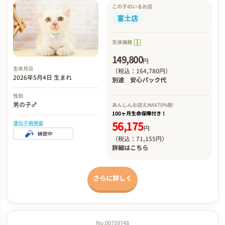
この子のいるお店
富士店
生体価格
149,800
円
生年月日
（税込：164,780円）
2026年5月4日 生まれ
別途
安心パック代
性別
男の子♂
あんしんお迎え
MAX70%割
100ヶ月生命保障付き！
56,175
遺伝子病検査
円
（税込：71,155円）
詳細は
こちら
さらに詳しく
No.00759748