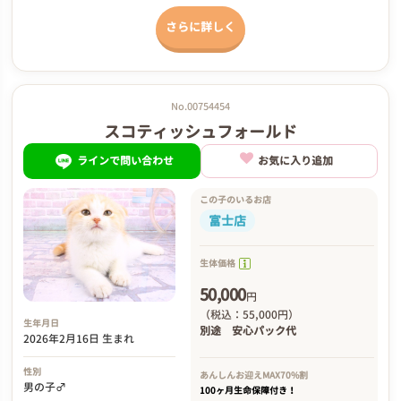
さらに詳しく
No.00754454
スコティッシュフォールド
ラインで問い合わせ
お気に入り追加
この子のいるお店
富士店
生体価格
50,000
円
（税込：55,000円）
生年月日
別途
安心パック代
2026年2月16日 生まれ
性別
あんしんお迎え
MAX70%割
男の子♂
100ヶ月生命保障付き！