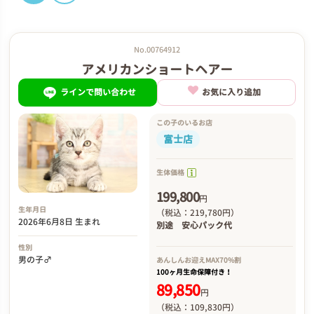
No.00764912
アメリカンショートヘアー
ラインで問い合わせ
お気に入り追加
この子のいるお店
富士店
生体価格
199,800
円
生年月日
（税込：219,780円）
2026年6月8日 生まれ
別途
安心パック代
性別
男の子♂
あんしんお迎え
MAX70%割
100ヶ月生命保障付き！
89,850
円
（税込：109,830円）