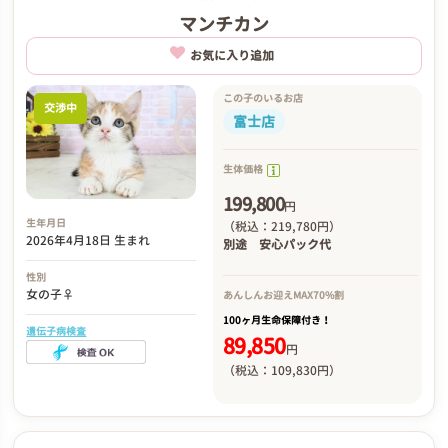
マンチカン
お気に入り追加
この子のいるお店
交渉中
富士店
生体価格
199,800
円
生年月日
（税込：219,780円）
2026年4月18日 生まれ
別途
安心パック代
性別
女の子♀
あんしんお迎え
MAX70%割
100ヶ月生命保障付き！
遺伝子病検査
89,850
円
（税込：109,830円）