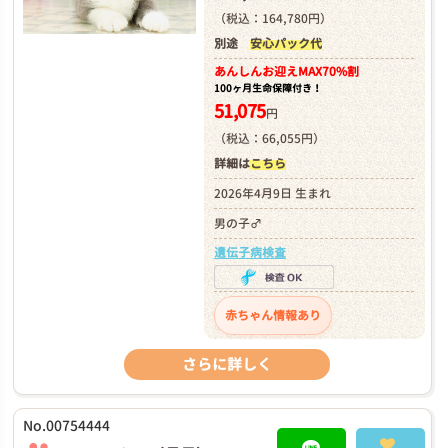
（税込：164,780円）
別途
安心パック代
あんしんお迎え
MAX70%割
100ヶ月生命保障付き！
51,075
円
（税込：66,055円）
詳細は
こちら
2026年4月9日 生まれ
男の子♂
遺伝子病検査
赤ちゃん情報あり
さらに詳しく
No.00754444