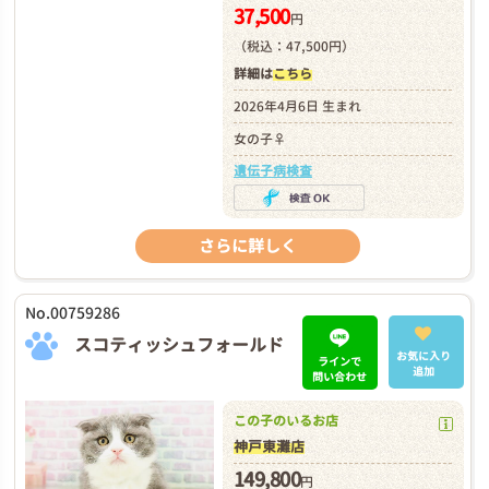
37,500
円
（税込：47,500円）
詳細は
こちら
2026年4月6日 生まれ
女の子♀
遺伝子病検査
さらに詳しく
No.00759286
スコティッシュフォールド
お気に入り
ラインで
追加
問い合わせ
この子のいるお店
神戸東灘店
149,800
円