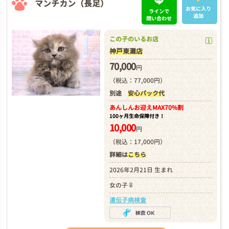
マンチカン（長足）
お気に入り
ラインで
追加
問い合わせ
この子のいるお店
神戸東灘店
70,000
円
（税込：77,000円）
別途
安心パック代
あんしんお迎え
MAX70%割
100ヶ月生命保障付き！
10,000
円
（税込：17,000円）
詳細は
こちら
2026年2月21日 生まれ
女の子♀
遺伝子病検査