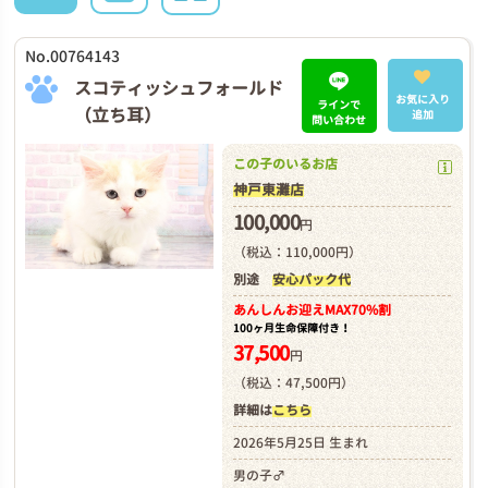
No.00764143
スコティッシュフォールド
お気に入り
ラインで
（立ち耳）
追加
問い合わせ
この子のいるお店
神戸東灘店
100,000
円
（税込：110,000円）
別途
安心パック代
あんしんお迎え
MAX70%割
100ヶ月生命保障付き！
37,500
円
（税込：47,500円）
詳細は
こちら
2026年5月25日 生まれ
男の子♂