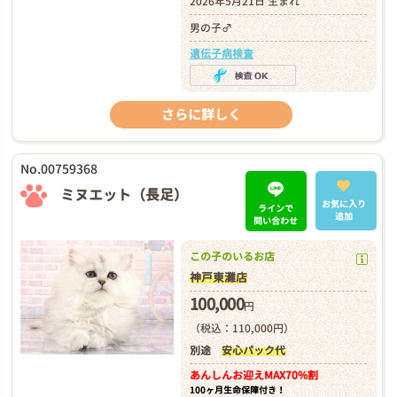
2026年5月21日 生まれ
男の子♂
遺伝子病検査
さらに詳しく
No.00759368
ミヌエット（長足）
お気に入り
ラインで
追加
問い合わせ
この子のいるお店
神戸東灘店
100,000
円
（税込：110,000円）
別途
安心パック代
あんしんお迎え
MAX70%割
100ヶ月生命保障付き！