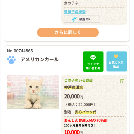
女の子♀
遺伝子病検査
さらに詳しく
No.00744865
アメリカンカール
お気に入り
ラインで
追加
問い合わせ
この子のいるお店
神戸東灘店
20,000
円
（税込：22,000円）
別途
安心パック代
あんしんお迎え
MAX70%割
100ヶ月生命保障付き！
10,000
円