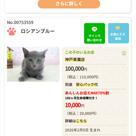
さらに詳しく
No.00753559
ロシアンブルー
お気に入り
ラインで
追加
問い合わせ
この子のいるお店
神戸東灘店
100,000
円
（税込：110,000円）
別途
安心パック代
あんしんお迎え
MAX70%割
100ヶ月生命保障付き！
10,000
円
（税込：20,000円）
詳細は
こちら
2026年2月9日 生まれ