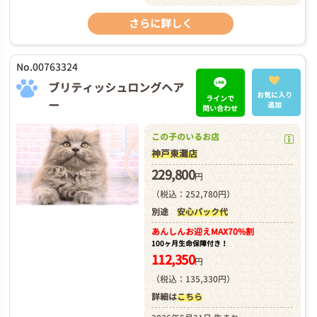
さらに詳しく
No.00763324
ブリティッシュロングヘア
お気に入り
ラインで
ー
追加
問い合わせ
この子のいるお店
神戸東灘店
229,800
円
（税込：252,780円）
別途
安心パック代
あんしんお迎え
MAX70%割
100ヶ月生命保障付き！
112,350
円
（税込：135,330円）
詳細は
こちら