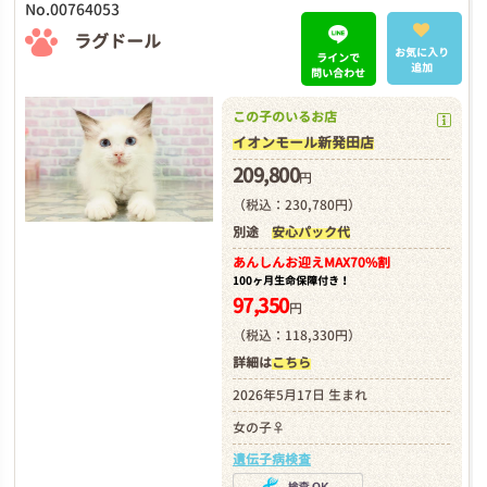
No.00764053
ラグドール
お気に入り
ラインで
追加
問い合わせ
この子のいるお店
イオンモール新発田店
209,800
円
（税込：230,780円）
別途
安心パック代
あんしんお迎え
MAX70%割
100ヶ月生命保障付き！
97,350
円
（税込：118,330円）
詳細は
こちら
2026年5月17日 生まれ
女の子♀
遺伝子病検査