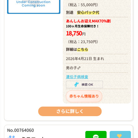
（税込：55,000円）
別途
安心パック代
あんしんお迎え
MAX70%割
100ヶ月生命保障付き！
18,750
円
（税込：23,750円）
詳細は
こちら
2026年4月21日 生まれ
男の子♂
遺伝子病検査
赤ちゃん情報あり
さらに詳しく
No.00764060