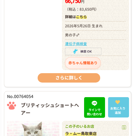
66,750
円
（税込：83,650円）
詳細は
こちら
2026年5月26日 生まれ
男の子♂
遺伝子病検査
赤ちゃん情報あり
さらに詳しく
No.00764054
ブリティッシュショートヘ
お気に入り
ラインで
アー
追加
問い合わせ
この子のいるお店
ラ・ムー鳥取東店