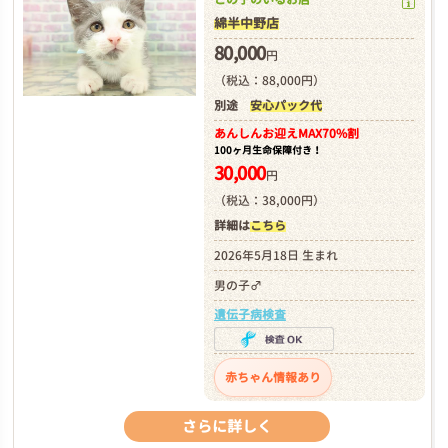
綿半中野店
80,000
円
（税込：88,000円）
別途
安心パック代
あんしんお迎え
MAX70%割
100ヶ月生命保障付き！
30,000
円
（税込：38,000円）
詳細は
こちら
2026年5月18日 生まれ
男の子♂
遺伝子病検査
赤ちゃん情報あり
さらに詳しく