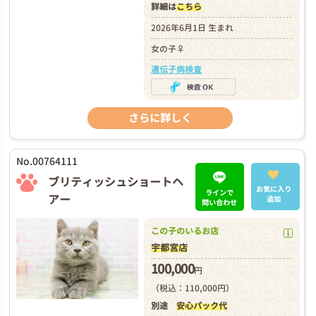
詳細は
こちら
2026年6月1日 生まれ
女の子♀
遺伝子病検査
さらに詳しく
No.00764111
ブリティッシュショートヘ
お気に入り
ラインで
アー
追加
問い合わせ
この子のいるお店
宇都宮店
100,000
円
（税込：110,000円）
別途
安心パック代