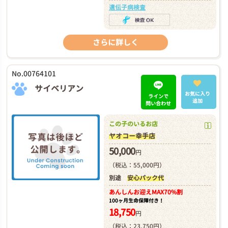
遺伝子病検査
さらに詳しく
No.00764101
サイベリアン
お気に入り
ラインで
追加
問い合わせ
この子のいるお店
ヤオコー幸手店
50,000
円
（税込：55,000円）
別途
安心パック代
あんしんお迎え
MAX70%割
100ヶ月生命保障付き！
18,750
円
（税込：23,750円）