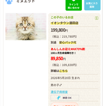
ミヌエット
お気に入り
ラインで
追加
問い合わせ
この子のいるお店
イオンタウン酒田店
199,800
円
（税込：219,780円）
別途
安心パック代
あんしんお迎え
MAX70%割
100ヶ月生命保障付き！
89,850
円
（税込：109,830円）
詳細は
こちら
2026年5月20日 生まれ
男の子♂
遺伝子病検査