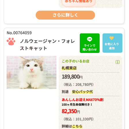
赤ちゃん情報あり
さらに詳しく
No.00764059
ノルウェージャン・フォレ
お気に入り
ラインで
ストキャット
追加
問い合わせ
この子のいるお店
札幌東店
189,800
円
（税込：208,780円）
別途
安心パック代
あんしんお迎え
MAX70%割
100ヶ月生命保障付き！
82,350
円
（税込：101,330円）
詳細は
こちら