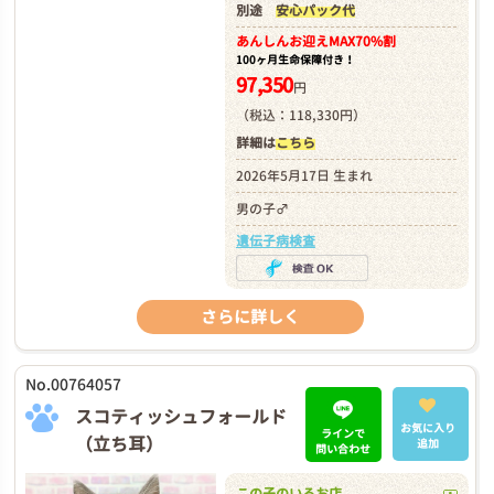
別途
安心パック代
あんしんお迎え
MAX70%割
100ヶ月生命保障付き！
97,350
円
（税込：118,330円）
詳細は
こちら
2026年5月17日 生まれ
男の子♂
遺伝子病検査
さらに詳しく
No.00764057
スコティッシュフォールド
お気に入り
ラインで
（立ち耳）
追加
問い合わせ
この子のいるお店