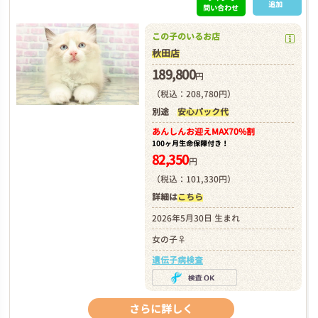
追加
問い合わせ
この子のいるお店
秋田店
189,800
円
（税込：208,780円）
別途
安心パック代
あんしんお迎え
MAX70%割
100ヶ月生命保障付き！
82,350
円
（税込：101,330円）
詳細は
こちら
2026年5月30日 生まれ
女の子♀
遺伝子病検査
さらに詳しく