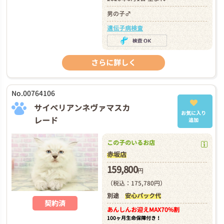
男の子♂
遺伝子病検査
さらに詳しく
No.00764106
サイベリアンネヴァマスカ
お気に入り
レード
追加
この子のいるお店
赤坂店
159,800
円
（税込：175,780円）
別途
安心パック代
契約済
あんしんお迎え
MAX70%割
100ヶ月生命保障付き！