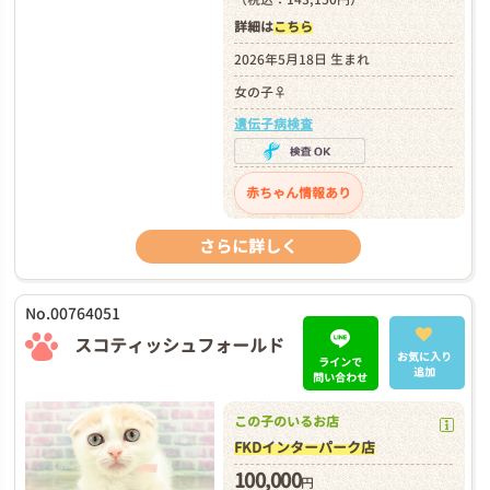
詳細は
こちら
2026年5月18日 生まれ
女の子♀
遺伝子病検査
赤ちゃん情報あり
さらに詳しく
No.00764051
スコティッシュフォールド
お気に入り
ラインで
追加
問い合わせ
この子のいるお店
FKDインターパーク店
100,000
円