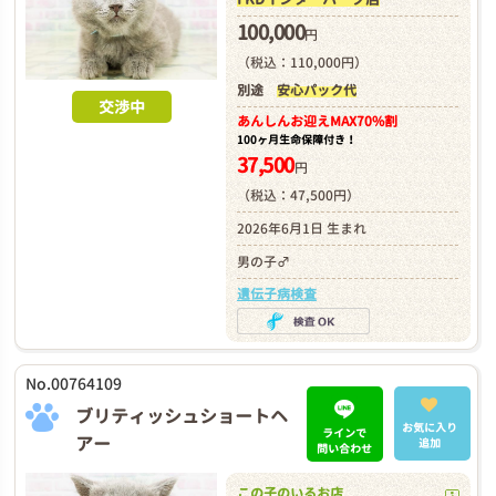
100,000
円
（税込：110,000円）
別途
安心パック代
交渉中
あんしんお迎え
MAX70%割
100ヶ月生命保障付き！
37,500
円
（税込：47,500円）
2026年6月1日 生まれ
男の子♂
遺伝子病検査
No.00764109
ブリティッシュショートヘ
お気に入り
ラインで
アー
追加
問い合わせ
この子のいるお店