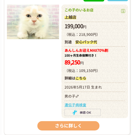
この子のいるお店
上越店
199,000
円
（税込：218,900円）
別途
安心パック代
あんしんお迎え
MAX70%割
100ヶ月生命保障付き！
89,250
円
（税込：109,150円）
詳細は
こちら
2026年5月17日 生まれ
男の子♂
遺伝子病検査
さらに詳しく