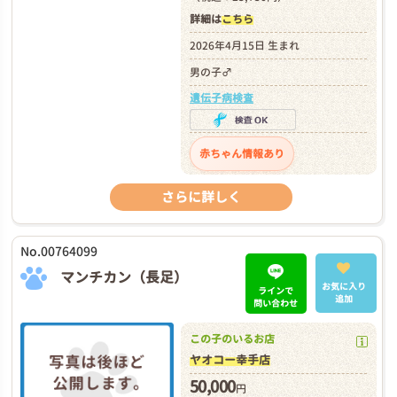
詳細は
こちら
2026年4月15日 生まれ
男の子♂
遺伝子病検査
赤ちゃん情報あり
さらに詳しく
No.00764099
マンチカン（長足）
お気に入り
ラインで
追加
問い合わせ
この子のいるお店
ヤオコー幸手店
50,000
円