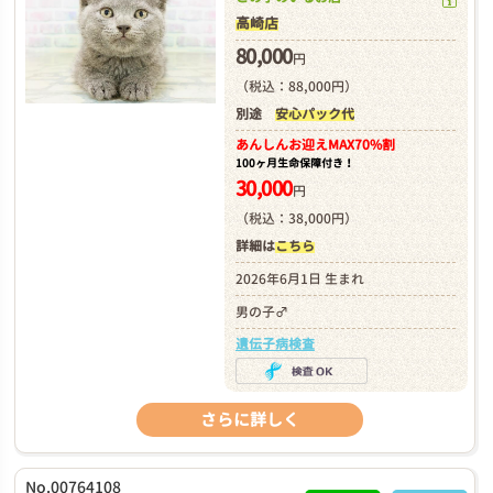
高崎店
80,000
円
（税込：88,000円）
別途
安心パック代
あんしんお迎え
MAX70%割
100ヶ月生命保障付き！
30,000
円
（税込：38,000円）
詳細は
こちら
2026年6月1日 生まれ
男の子♂
遺伝子病検査
さらに詳しく
No.00764108