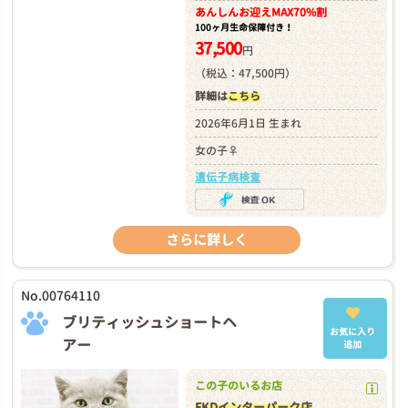
あんしんお迎え
MAX70%割
100ヶ月生命保障付き！
37,500
円
（税込：47,500円）
詳細は
こちら
2026年6月1日 生まれ
女の子♀
遺伝子病検査
さらに詳しく
No.00764110
ブリティッシュショートヘ
お気に入り
アー
追加
この子のいるお店
FKDインターパーク店