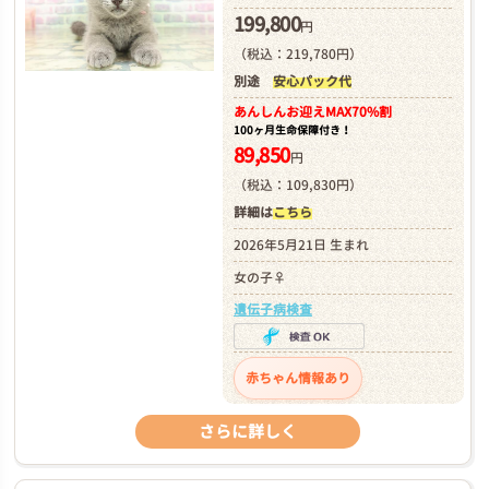
199,800
円
（税込：219,780円）
別途
安心パック代
あんしんお迎え
MAX70%割
100ヶ月生命保障付き！
89,850
円
（税込：109,830円）
詳細は
こちら
2026年5月21日 生まれ
女の子♀
遺伝子病検査
赤ちゃん情報あり
さらに詳しく