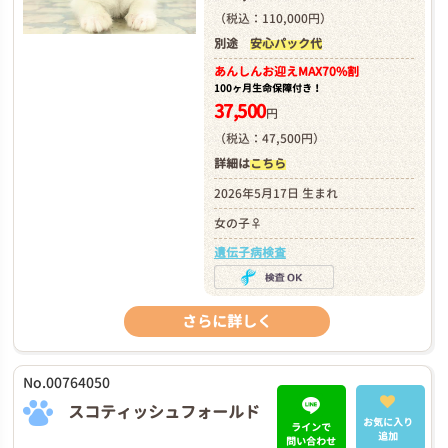
（税込：110,000円）
別途
安心パック代
あんしんお迎え
MAX70%割
100ヶ月生命保障付き！
37,500
円
（税込：47,500円）
詳細は
こちら
2026年5月17日 生まれ
女の子♀
遺伝子病検査
さらに詳しく
No.00764050
スコティッシュフォールド
お気に入り
ラインで
追加
問い合わせ