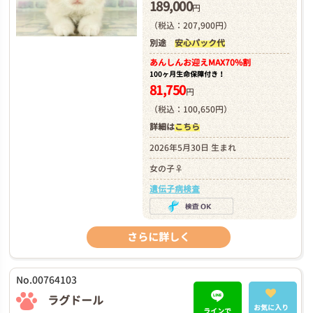
189,000
円
（税込：207,900円）
別途
安心パック代
あんしんお迎え
MAX70%割
100ヶ月生命保障付き！
81,750
円
（税込：100,650円）
詳細は
こちら
2026年5月30日 生まれ
女の子♀
遺伝子病検査
さらに詳しく
No.00764103
ラグドール
お気に入り
ラインで