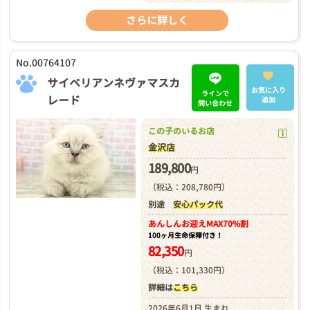
さらに詳しく
No.00764107
サイベリアンネヴァマスカ
お気に入り
ラインで
レード
追加
問い合わせ
この子のいるお店
金沢店
189,800
円
（税込：208,780円）
別途
安心パック代
あんしんお迎え
MAX70%割
100ヶ月生命保障付き！
82,350
円
（税込：101,330円）
詳細は
こちら
2026年6月1日 生まれ