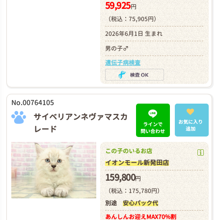
59,925
円
（税込：75,905円）
2026年6月1日 生まれ
男の子♂
遺伝子病検査
No.00764105
サイベリアンネヴァマスカ
お気に入り
ラインで
レード
追加
問い合わせ
この子のいるお店
イオンモール新発田店
159,800
円
（税込：175,780円）
別途
安心パック代
あんしんお迎え
MAX70%割