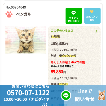
No.00764049
ベンガル
お気に入り
ラインで
追加
問い合わせ
この子のいるお店
石垣店
199,800
円
（税込：219,780円）
別途
安心パック代
あんしんお迎え
MAX70%割
100ヶ月生命保障付き！
89,850
円
（税込：109,830円）
詳細は
こちら
お問い合わせはこちら
Lineで
0570-07-1122
2026年5月15日 生まれ
問い合せ
女の子♀
10:00～20:00（ナビダイヤ
ル）
遺伝子病検査