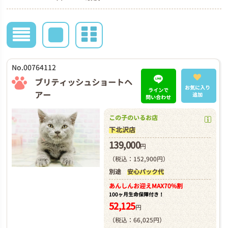
No.00764112
ブリティッシュショートヘ
お気に入り
ラインで
アー
追加
問い合わせ
この子のいるお店
下北沢店
139,000
円
（税込：152,900円）
別途
安心パック代
あんしんお迎え
MAX70%割
100ヶ月生命保障付き！
52,125
円
（税込：66,025円）