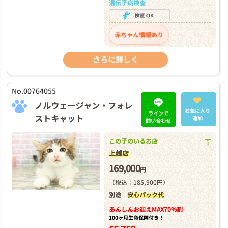
遺伝子病検査
赤ちゃん情報あり
さらに詳しく
No.00764055
ノルウェージャン・フォレ
お気に入り
ラインで
ストキャット
追加
問い合わせ
この子のいるお店
上越店
169,000
円
（税込：185,900円）
別途
安心パック代
あんしんお迎え
MAX70%割
100ヶ月生命保障付き！