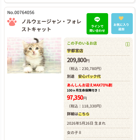
No.00764056
ノルウェージャン・フォレ
お気に入り
ラインで
ストキャット
追加
問い合わせ
この子のいるお店
宇都宮店
209,800
円
（税込：230,780円）
別途
安心パック代
あんしんお迎え
MAX70%割
100ヶ月生命保障付き！
97,350
円
（税込：118,330円）
詳細は
こちら
2026年5月26日 生まれ
女の子♀