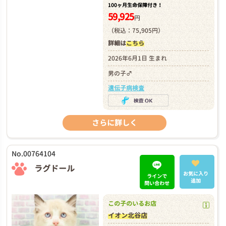
100ヶ月生命保障付き！
59,925
円
（税込：75,905円）
詳細は
こちら
2026年6月1日 生まれ
男の子♂
遺伝子病検査
さらに詳しく
No.00764104
ラグドール
お気に入り
ラインで
追加
問い合わせ
この子のいるお店
イオン北谷店