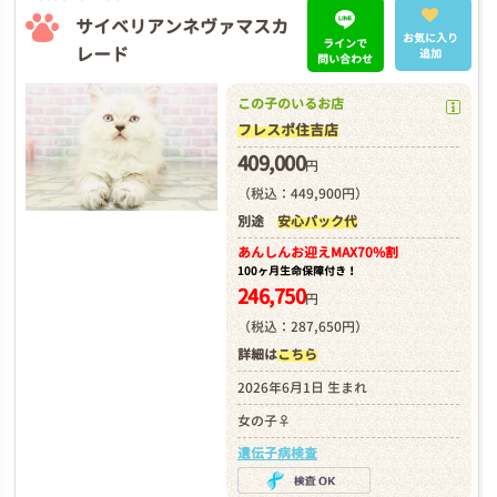
サイベリアンネヴァマスカ
お気に入り
ラインで
レード
追加
問い合わせ
この子のいるお店
フレスポ住吉店
409,000
円
（税込：449,900円）
別途
安心パック代
あんしんお迎え
MAX70%割
100ヶ月生命保障付き！
246,750
円
（税込：287,650円）
詳細は
こちら
2026年6月1日 生まれ
女の子♀
遺伝子病検査