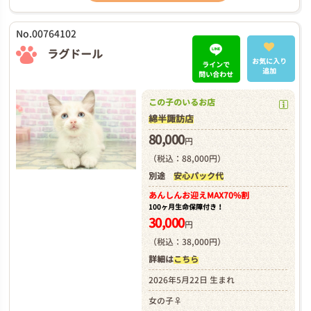
No.00764102
ラグドール
お気に入り
ラインで
追加
問い合わせ
この子のいるお店
綿半諏訪店
80,000
円
（税込：88,000円）
別途
安心パック代
あんしんお迎え
MAX70%割
100ヶ月生命保障付き！
30,000
円
（税込：38,000円）
詳細は
こちら
2026年5月22日 生まれ
女の子♀