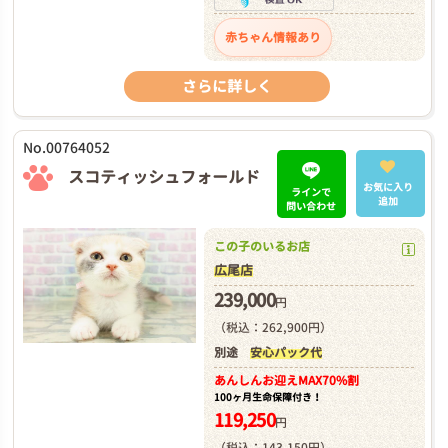
赤ちゃん情報あり
さらに詳しく
No.00764052
スコティッシュフォールド
お気に入り
ラインで
追加
問い合わせ
この子のいるお店
広尾店
239,000
円
（税込：262,900円）
別途
安心パック代
あんしんお迎え
MAX70%割
100ヶ月生命保障付き！
119,250
円
（税込：143,150円）