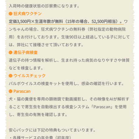
入荷時の健康状態の診察費になります。
狂犬病ワクチン
定価3,500円×生涯年数が無料（15年の場合、52,500円相当）。
ワ
ンちゃんの場合、狂犬病ワクチンの無料券（弊社指定の動物病院
用）をお付けしております。
生後90日以上経過している子に対して
は、弊社にて接種させて頂いております。
遺伝子病検査
遺伝子の持つ情報を解析し、生まれ持った病気のなりやすさや体質
などを検査します。
ウイルスチェック
パルボウイルスの検査キットを使用し、感染の確認を行います。
Parascan
犬・猫の糞便を専用の顕微鏡で動画撮影し、その映像をAIが解析す
ることで寄生虫を自動検出する検査システム「Parascan」を使用
し、寄生虫の有無を確認します。
安心パックには下記の特典もついてまいります。
・各種サービスの年会費（初年度）