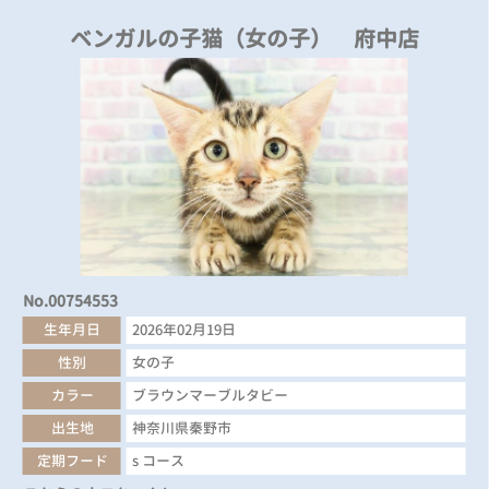
ベンガルの子猫（女の子） 府中店
No.00754553
生年月日
2026年02月19日
性別
女の子
カラー
ブラウンマーブルタビー
出生地
神奈川県秦野市
定期フード
s コース